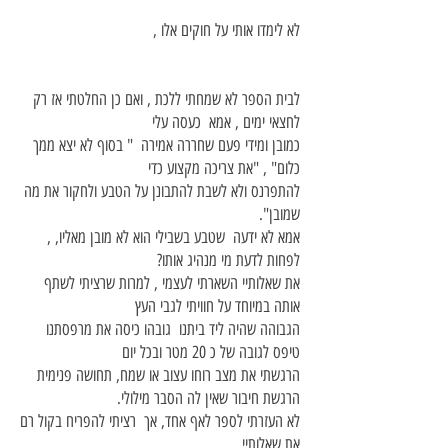
לא לימדו אותי על חוקים אלו ,
לבית הספר לא שמחתי ללכת , ואם כן החלטתי אז רק
לחצאי ימים , אמא כעסה עלי
כמובן ומידי פעם שחררה אמירה " בסוף לא יצא ממך
כלום" , "את צריכה מקצוע כדי
להתפרנס ולא לשבת להתבונן על הטבע ולחקור את מה
שמובן".
אמא לא ידעה שטבע בשבילי הוא לא מובן מאליו, ,
לפחות לדעת מי מנהיג אותו?
את שאלותיי השארתי לעצמי , למרות שרציתי לשתף
אותה במיוחד על חוויתי לגבי העץ
הגבוהה שהיה ליד ביתנו גובהו כיסה את מרפסתנו
טיפס לגובה של כ 20 מטר ובכל יום
הרגשתי את מצב רוחו עצוב או שמח, תחושה פנימית
הרגשת חיבור שאין לה הסבר מילולי.
לא העזרתי לספר לאף אחד, אך רציתי להפריח בקול רם
את שאלותיי