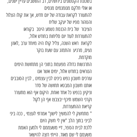
בשכונת הקטמונים בירושלים, רב התושבים עדיין ישנים,
או אולי חלקם מנומנמים מנסים
להתעורר לקראת עבודה של יום חדש, אך את קולו הצלול
והטהור מפיו של יעקב שליח
הציבור של בית הכנסת נשמע היטב בקוראו
להתעוררות לעוד יום סליחות בחודש אלול,
לקראת ראש השנה, צליל קולו היה מיוחד ערב ,לאוזן
נעים, מרגיע והתמזג עם שעת בוקר
מוקדמת.
התרגשות גדולה מפעמת בתוכי הן מתחושת הימים
הנוראים בחודש אלול, ימים אשר אנו
עורכים חשבון נפש בינינו לבין עצמינו , לבין הסובבים
אותנו חשבון המבטא תחושה של סדר
וניקיון בנפש כל אחד ואחת. היקום אף הוא מתעורר
וקרני השמש תיכף יבצבצו אף הן לקול
קריאת ההתעוררות.
" מתחשק לי להמשיך לישון" אמרתי לעצמי , ככה ביני
לביני בתוך הלב "אין לי חשק היום
ללכת לבית הספר, דיי משעממם לי ולמען האמת
משעמם לי שם מאוד. הייתי רוצה להישאר