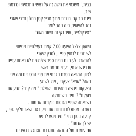
בבית," משכתי את השמיכה על ראשי התכסיתי ונרדמתי
שוב.
צינת הבוקר חודרת מתוך חריץ קטן בחלון חדרי שאבי
נהג להשאיר. היה נוהג לומר
"סירקולציה, אויר נקי זה חשוב מאוד".
השעון צלצל השעה 7.00 קמתי בעצלתיים ניגשתי
לשירותים לרחוץ פניי , לסרק שיערי
להתארגן לעוד יום בבית ספר שלימודים לא באמת עניינו
או ריגשו אותי, בעודי מרימה ראשי
לכיוון המראה בטרם ניגבתי את פניי הרטובים ומה אני
רואה? "אמא" צעקתי , אמי לשמע
הצעקות ניגשה במהירות ושואלת " מה קרה? מדוע את
צועקת" ? ומיד השתתקה
כשראתה שפניי מכוסות בנקודות אדומות .
בעודה מסתכלת ובוחנת את ידיי, בטני ושאר חלקי גופי ,
קבעה בטון מידי " מיד ניגש לרופא
יש לך אדמת" .
אני עומדת מול המראה מתגרדת מסתכלת בעיניים