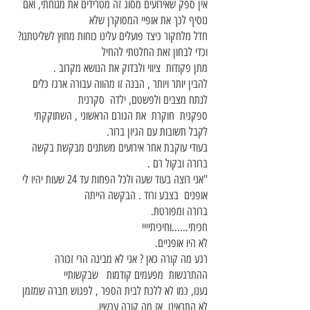
אין ספק שאירועים מסוג זה מטרידים את מנוחתי, ואם
נוסיף לכך את אופיי המסוקרן שלא
חדל מלחקור כיצד פועלים עלינו כוחות מחוץ לשליטתנו?
וכדי לבחון זאת החלטתי להחיל
מתן פקודות ציווי ולבדוק את הנושא מקרוב .
להבין יותר ויותר , הבנה זו מהווה עבורה ארגז כלים
לנתח מצבים ולפשטם, ילדה סקרנית
ספקנית חוקרת את הגורם הראשוני , השתוקקתי
לקבל תשובות עם הגיון ברור.
בעודי עוקבת אחר אירועים משתנים מבקשת בקשה
ברורה ובקול רם .
"אני רוצה בעוד שעה ולכל הפחות עד 24 שעות יהיו לי
אופנים בצבע ורוד . הבקשה הייתה
ברורה ומפורטת.
חכיתי......וחיכיתיייי
לא היו אופניים.
רגע מה קורה כאן ? אני לא מבינה הרי זכורה
ההתרגשות מפעמים קודמות שבקשותיי
נענו, כמו לא ללכת לבית הספר , לפגוש חברה שמזמן
לא התראינו אז מה קורה עכשיו,