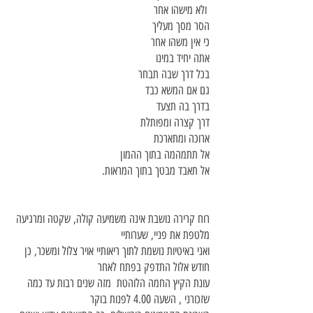
ולא מישהו אחר
הסר מסך מעליך
כי אין משהו אחר
אתה יחיד במינו
בכל דרך שבה תבחר
גם אם המשא כבד
בדרך בה תצעד
דרך קצרה ומפותלת
ארוכה ומתארכת
אל תתמהמה בתוך ההמון
אל תאבד מבטך בתוך המראות.
רוח קרירה נושבת אינה משמיעה קולה, שקטה ומרגיעה
מלטפת את פניי, שערותיי
ואני באיטיות נושמת לתוך ריאותיי אויר צלול ומשכר, כן
חודש אלול התדפק בפתח לאחר
עונת הקיץ החמה הלוהטת מזה שנים רבות עד כמה
שזכורני , השעה 4.00 לפנות בוקר