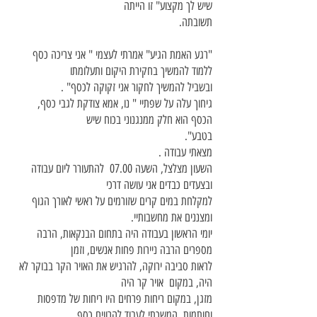
שיש לך מקצוע" זו הייתה
תשובתה.
"רגע האמת הגיע" אמרתי לעצמי " אני צריכה כסף
ללמוד להמשיך בחקירת היקום ותעלומתו
ובשביל להמשיך לחקור אני זקוקה לכסף" .
גיחוך עלה על שפתיי " נו, אמא צודקת לגבי כסף,
הכסף הוא חלק ממנגנוני בכוח שיש
בטבע".
מצאתי עבודה .
השעון מצלצל, השעה 07.00 להתעורר ליום עבודה
ובצעדים כבדים אני עושה דרכי
למקלחת במים קרים שזורמים על ראשי לאורך הגוף
ומצננים את מחשבותיי.
יומי הראשון בעבודה היה בתחום הבנקאות, הרבה
מספרים הרבה ניירות פחות אנשים, וזמן
לראות סביבה ירוקה, להרגיש את האויר הקר בבוקר לא
היה, במקום אויר קר היה
מזגן, במקום ריחות פרחים היו ריחות של מדפסות
וחותמות, המשכתי לעבוד להרוויח כסף,