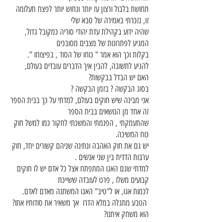
תחושת בלבול ורצון עז יותר ונחוש יותר לפצח תעלומה
זו, נזכרתי באמירה של סבא שלי
שהיה ידוע בקהילת עדת יהודי סוריה כמקובל גדול,
המגיע לפתרונות של מצבים מסובכים
בקלות וכך הוא אמר " כוחו של הסוד , בפיצוחו ".
להגיע לתשובה, להבין איך הדברים עובדים בעולם,
האם יש הבדל בבקשות?
בסוג הבקשה ? בזמן הבקשה ?
אני מבינה שיש חוקים בעולם, למדתי על כך בבית הספר
זה אחד מן הנושאים בבית הספר
שהתעמקתי , הפנמתי והמשכתי לחקור כמו למשל חוק
כוח המשיכה.
יש גם את חוק האהבה ונתינה שניהם קשורים יחד, חוק
ערבות הדדית בין שני אנשים .
למדתי שגם האגו המתפתח אצל כל אדם יש לו חוקים
קבועים משלו , פרט לעובדה ששייכת
לכמות אגו, או ל"טיב" האגו המשתנה מאדם לאדם.
הטבע מתגלה במלא הדרו אך משאיר את סודותיו אתו?
הוא משחק איתנו?