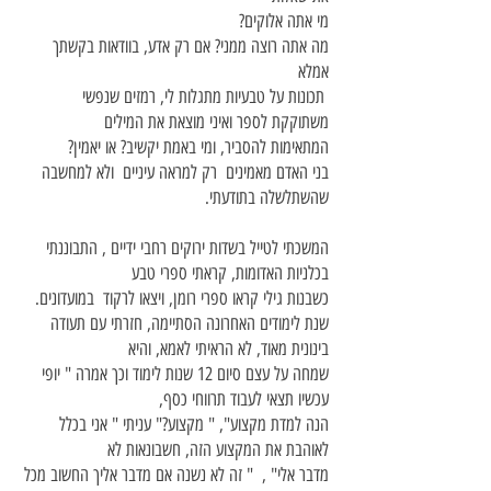
מי אתה אלוקים?
מה אתה רוצה ממני? אם רק אדע, בוודאות בקשתך
אמלא
תכונות על טבעיות מתגלות לי, רמזים שנפשי
משתוקקת לספר ואיני מוצאת את המילים
המתאימות להסביר, ומי באמת יקשיב? או יאמין?
בני האדם מאמינים רק למראה עיניים ולא למחשבה
שהשתלשלה בתודעתי.
המשכתי לטייל בשדות ירוקים רחבי ידיים , התבוננתי
בכלניות האדומות, קראתי ספרי טבע
כשבנות גילי קראו ספרי רומן, ויצאו לרקוד במועדונים.
שנת לימודים האחרונה הסתיימה, חזרתי עם תעודה
בינונית מאוד, לא הראיתי לאמא, והיא
שמחה על עצם סיום 12 שנות לימוד וכך אמרה " יופי
עכשיו תצאי לעבוד תרווחי כסף,
הנה למדת מקצוע", " מקצוע?" עניתי " אני בכלל
לאוהבת את המקצוע הזה, חשבונאות לא
מדבר אלי" , " זה לא נשנה אם מדבר אליך החשוב מכל