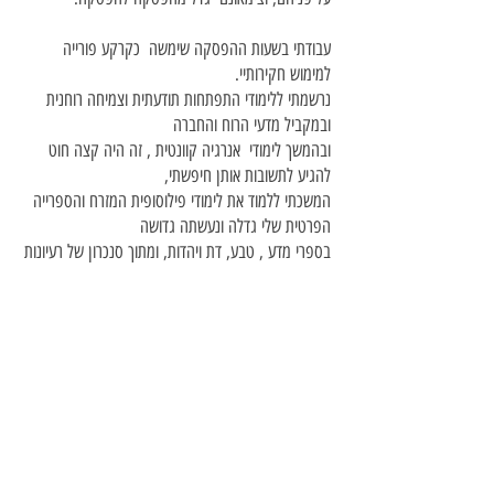
עבודתי בשעות ההפסקה שימשה כקרקע פורייה
למימוש חקירותיי.
נרשמתי ללימודי התפתחות תודעתית וצמיחה רוחנית
ובמקביל מדעי הרוח והחברה
ובהמשך לימודי אנרגיה קוונטית , זה היה קצה חוט
להגיע לתשובות אותן חיפשתי,
המשכתי ללמוד את לימודי פילוסופית המזרח והספרייה
הפרטית שלי גדלה ונעשתה גדושה
בספרי מדע , טבע, דת ויהדות, ומתוך סנכרון של רעיונות
הגדרות ותכנים , התחלתי לקבל
תשובות, בתחילה הן עמומות, רחוקות " כדי להגיע
לבהירות הדבר הנכון לעשות הינו לשאול
שאלות" אמרתי לעצמי.
מידי יום הייתי מתייעצת עם עצמי שואלת כחוקרת ועונה
כמשיבה להגיע למקום המדויק.
כל יום חדש הגיע לסיומו מהר מאוד, לימודים , עבודה
ובעיקר לשבת בהפסקות עם
העובדים על כוס קפה ולדון בשאלת הקיום כאשר אני