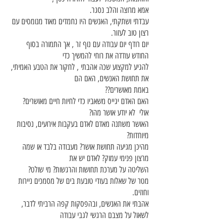
אמא מרוצה והלב נסגר.
עבדתי ושתקתי, האנשים היו נחמדים מאוד מנומסים עם
רצון טוב לעזור.
יום רודף יום עבודה עם נוף זר , אך התמורה בסוף
החודש עודדה את רוחי להמשיך כדי
להגיע למקצוע שכה אהבתי , לחקור את הטבע האמיתי,
את תחושת האנשים, האם הם
באמת מאושרים??
האם האדם יגייס משאביו כדי לחיות חיים מאושרים?
אולי לא יודע אושר מהו?
האושר משתנה מאדם לאדם בעקבות אירועים, נסיבות
מיוחדות?
מהיכן מגיעה תחושת אושר? מעבודה בלבד או שמה
מרצון פנימי עמוק? לאדם יש את
השליטה על מערכת תחושות והרגשות? מי שולט?
מטר של שאלות בעודי טובעת בים של מסמכים ניירות
וחוזים.
אהבתי את האנשים, ובהפסקות קפה הרביתי לדבר,
לשאול על מצבם הרגשי לגבי עבודה