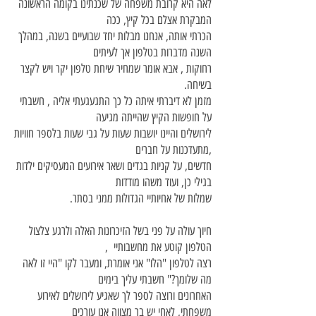
לאה היא קרובת משפחה של שכנתינו בקומה הראשונה
המבקרת אצלם בכל קיץ, ככה
הכרתי אותה, אנחנו מבלות יחד שבועיים בשנה, במהלך
השנה מדברות בטלפון אך לעיתים
רחוקות , אבא אומר שמחיר שיחת טלפון יקר ויש לקצר
בשיחה.
מזמן לא דיברתי איתה כל כך התגעגעתי אליה , חשבתי
על חופשות הקיץ שהייתה מגיעה
לירושלים והיינו יושבות שעות על גבי שעות בלספר חוויות
,מתעדכנות על חברים
חדשים, על קניות בגדים ושאר אירועים המעסיקים ילדות
בגילי כן, ועוד משהו מודדות
שמלות של אחיותיי הגדולות ממני בסתר.
חיוך עולה על פני בשל הזיכרונות האלה ולרגע צלצול
הטלפון קוטע את מחשבותיי ,
רצה לטלפון "הלו" אני אומרת, ומעבר לקו "היי זו לאה
מה שלומך?" חשבתי עליך בימים
האחרונים ורוצה לספר לך שאגיע לירושלים לאירוע
משפחתי, לאחי יש בר מצווה אנו עורכים