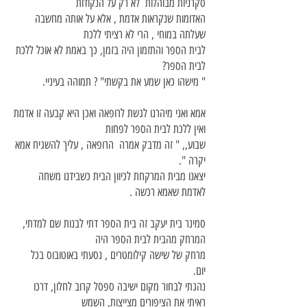
סקרניות מבוהלות לא רק על הנקודות
האדומות שנקראות אדמת , אלא על אותה מחשבה
שעלתה במוחי , הרי לא רציתי ללכת
לבית הספר והתזמון היה בזמן, כך באמת לא אוכל ללכת
לבית הספר?
" מישהו כאן שמע את בקשתי" ? תמוהה בעיניי.
אמא ואני מיהרנו לגשת לרופאה ואכן היא קבעה זו אדמת
ואין ללכת לבית הספר לפחות
שבוע,, " זה מדבק אמרה הרופאה , עליך להשגיח אמא
יקרה ".
יצאנו מבית המרקחת לכיוון הבית כשבידנו משחה
לאדמת שאמא רכשה .
סמינר בית יעקב זה בית הספר דתי לבנות שם למדתי,
המרחק מהבית לבית הספר היה
מרחק של שישה קילומטרים , נסעתי באוטובוס בכל
יום.
נהגתי לבחור מקום ישיבה ספסל קרוב לחלון, דרכו
ראיתי את הציפורים מצייצות, השמש