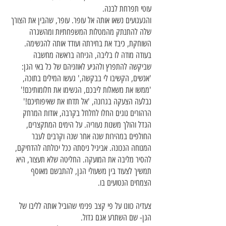
עוטי תפרחת לבנה.
והגעגועים נשאו אותה אל עופר. עופר, שהבין את הצורך
שלה להתנתק מהמטלות המשפחתיות ומהשגרה
השוחקת, כיבד את בחירתה ועודד אותה להגשימה.
בעודה מודה לו בליבה, הגיחה בראשה מחשבה
שביקשה להתפרץ ולהגיע לאוזניהם של כל באי הגן:
'אנשים, הקשיבו לי בבקשה,' געשו המילים בתוכה,
'ממשו את משאלות ליבכם, הגשימו את חלומותיכם!'
נבלעה הצעקה בגרונה, 'אל תדחו את שאיפותיכם!'
הרהורים נוגים החלו לחלחל בקרבה, אודות המרחק
הגדל והולך משנות נעוריה. על הימים המתקצרים,
החולפים במהירות שנה אחר שנה וקרבים לעבר
המנוחה הנכונה. אביגיל ניסתה ככל יכולתה להדחיקם,
להסיר מליבה את המועקה. החליטה שלא תעצור, היא
תמשיך לצעוד בין משעולי הגן, להתבשם מאוסף
הצמחים הנטועים בו.
צעדיה כוונו על פי קצב פנימי שהוביל אותה לליבו של
הגן- שם השתרע אגם גדול.