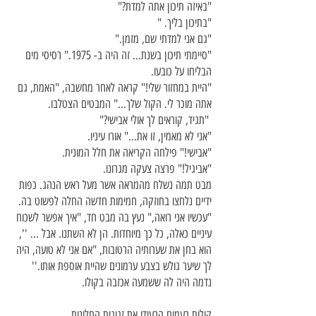
"באיזה תיכון אתה למדת?"
"בתיכון בליך. "
"גם אני למדתי שם, מזמן."
"סיימתי תיכון בשנת... זה היה ב- 1975." רסיסי מים
הבליחו על כובעו.
"היית במחזור שלי!" קראה לאחר מחשבה, "האמת, גם
אתה מוכר לי. הקול שלך..." המבטים הצטלבו.
"תגיד, קוראים לך אולי אבישי?"
"אני לא מאמין, זו את..." אורו עיניו.
"אבישי!" פילחה הקריאה את חלל המונית.
"אביגיל!" פרצה צעקה מגרונו.
מבט תמה נשלח מהמראה אשר מעל ראש הנהג. כפות
ידיים נלחצו בחוזקה, חמימות חדשה החלה לפשוט בה.
"עכשיו אני רואה," נעץ בה מבט חד, "איך אפשר לשכוח
עיניים כאלה, כל כך מיוחדות. הן לא השתנו. אבל ... '',
הוא בחן את שערותיה הרטובות, "אם אני לא טועה, היה
לך שיער גולש בצבע ערמונים שהיית אוספת אותו.''
נדמה היה לה ששמעה אכזבה בקולו.
קולות רעמים הרעידו את זגוגית החלונות.