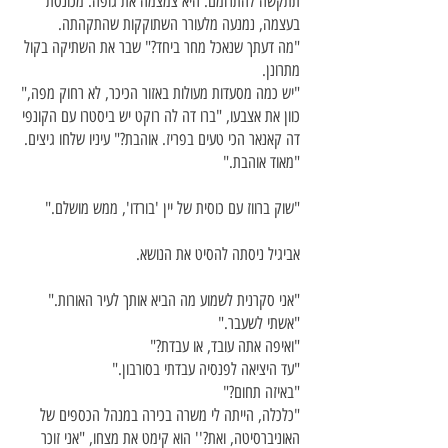
תתקשה להתרומם. היא צמצמה את גופה. מכונסת
בעצמה, נמנעה מלעורר השתוקקות שהתקהתה.
"מה דעתך שנאכל מחר ביחד?" שבר את השתיקה בקול
מתרונן.
"יש כמה מסעדות מעולות באזור הכיכר, לא רחוק מפה,"
כוון את אצבעו, "ברו דה לה רוקט יש ביסטרו עם הקונפי
דה קאנאר הכי טעים בפריז. אוהבת?" עיניו שלחו גיצים.
"מאוד אוהבת."
"שוק ברווז עם כוסית של יין 'בורדו', ממש מושלם."
אביגיל ניסתה להסיט את הנושא.
"אני סקרנית לשמוע מה הביא אותך לעיר האורות."
"אשתי לשעבר."
"ואיפה אתה עובד, או עבדת?"
"עד היציאה לפנסיה עבדתי בסורבון."
"באיזה תחום?"
"כלכלה, הייתה לי משרה בכירה במנהל הכספים של
האוניברסיטה, ואת?'' הוא קימט את מצחו, "אני זוכר