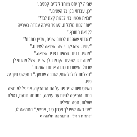
שהיה לך יחס מיוחד לילדים קטנים."
"כן, עבדתי בגן כל השנים."
"ובאת עכשיו כדי לבלות קצת לבד?"
"יותר לנוח מלבלות. לעופר הייתה עבודה בעירייה
לקראת החורף."
"נזכרתי שאהבת לכתוב שירים, עדיין כותבת?"
"קיוויתי שהביקור יהיה השראה לשירים."
"אמנים רבים מוצאים בפריז השראה."
"אתה זוכר שפעם הקראתי לך שירים שלי? אמרתי לך
שרחל המשוררת כתבה אותם והאמנת."
"הצלחת לבלבל אותי, שובבה שכמוך." התפשט חיוך על
פניו.
האינטימיות שריחפה עליהם התהדקה. אביגיל לא חשה
בנוח. העדיפה להיות עם עצמה, במנוחה רוגעת, נטולת
שאלות, חפה ממילים.
"אני רואה שיש לך זיכרון טוב, אבישי," החמיאה לו,
'למרות הגיל', התאפקה מלהוסיף.
"יש דברים שנחרתים ולא נשכחים." הישיר אליה את
מבטו.