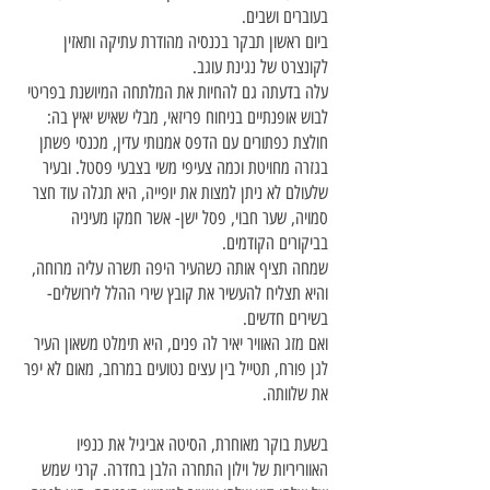
בעוברים ושבים.
ביום ראשון תבקר בכנסיה מהודרת עתיקה ותאזין
לקונצרט של נגינת עוגב.
עלה בדעתה גם להחיות את המלתחה המיושנת בפריטי
לבוש אופנתיים בניחוח פריזאי, מבלי שאיש יאיץ בה:
חולצת כפתורים עם הדפס אמנותי עדין, מכנסי פשתן
בגזרה מחויטת וכמה צעיפי משי בצבעי פסטל. ובעיר
שלעולם לא ניתן למצות את יופייה, היא תגלה עוד חצר
סמויה, שער חבוי, פסל ישן- אשר חמקו מעיניה
בביקורים הקודמים.
שמחה תציף אותה כשהעיר היפה תשרה עליה מרוחה,
והיא תצליח להעשיר את קובץ שירי ההלל לירושלים-
בשירים חדשים.
ואם מזג האוויר יאיר לה פנים, היא תימלט משאון העיר
לגן פורח, תטייל בין עצים נטועים במרחב, מאום לא יפר
את שלוותה.
בשעת בוקר מאוחרת, הסיטה אביגיל את כנפיו
האווריריות של וילון התחרה הלבן בחדרה. קרני שמש