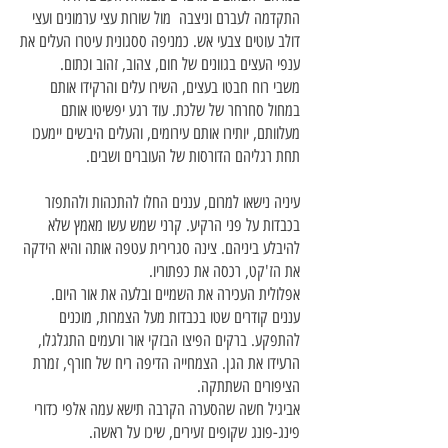
התקדמה לעברם וניצבה מול שורות עצי ערמונים ועצי
דולב עוטים צבעי אש. כמניפה ססגונית עיטרו העלים את
ענפי העצים בגוונים של חום, צהוב, זהוב וכתום.
משבי רוח חבטו בעצים, השירו עלים והרקידו אותם
במחול סחרחר של שלכת. עוד רגע יפשיטו אותם
מעלוותם, יותירו אותם עירומים, והעלים היבשים יימעכו
תחת רגליהם הדורסות של העוברים ושבים.
עיניה נישאו למרום, עננים החלו להתכהות ולהתפזר
בכבדות על פני הרקיע. קרני שמש עשו מאמץ שלא
להיבלע ביניהם. צינה סגרירית עטפה אותה והיא הידקה
את הז'קט, רכסה את כפתוריו.
אפלולית העכירה את השמיים ובלעה את אור היום.
עננים קודרים שטו בכבדות מעל הצמרות, מוכנים
להתפקע. ברקים הפיצו הבזקי אור ורעמים התגלגלו,
הרעידו את הגן. הצמחייה הדיפה ריח של חורף, זמרת
הציפורים השתתקה.
אביגיל חשה שהסערה הקרבה תישא עמה אלפי כדורי
פינג-פונג שקופים זעירים, שיכו על ראשה.