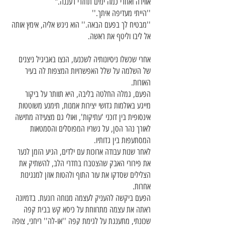
אווירה ואחרי כמה ימים תחזרי רעננה."
''הייתי מעדיפה איתך.''
''מבטיח לך בפעם הבאה.'' הוא ניגש אליה, אימץ אותה
אל ליבו וליטף את ראשה.
אחרי שכשלו ניסיונותיה לשכנעו, הנצו באביגיל ניצנים
של השלמה על שלל האפשרויות המצפות לה בעיר
האורות.
הפעם, גמלה החלטה בליבה, היא תוותר על ביקור
מייגע באולמות גדושי יצירות אמנות, תימנע משוטטות
אינסופית בין דוכני 'עתיקות', ואולי גם מצעידה מתישה
לאורך נהר הסן, על גשריו המפוסלים והסמטאות
המסתעפות בין גדותיו.
לאחר שנות עבודה ארוכות עם ילדים, הגיע הזמן לנער
את פירורי האבק שהצטברו בחדרי הלב, להשתיק את
הצלילים שסדקו את עור התוף ולהטות אוזן למנגינות
אחרות.
הפעם ביקשה להעניק לעצמה מנוחה רוגעת. בדמיונה
ראתה את עצמה מתרווחת על כיסא קש בבית קפה
שכונתי, מתענגת על לגימת קפה ''או-לה'' ריחני, צופה