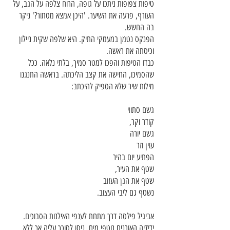
טיפות צפופות ניתכו על גופה, הרוח צלפה על הגב, על
העורף, פרעה את השיער. 'היכן אמצא מסתור?' ניקר
בה החשש.
הפנקס נטמן במעמקי התיק. היא שלפה שקית ניילון
וכיסתה את ראשה.
כבדו הטיפות והפכו למטר סמיך, בלתי נלאה. ככל
שהסמיכו, החישה את קצב הליכתה. בראשה התנגנו
מילות שיר שלא הספיק להיכתב:
גשם סתווי
קודר וקר,
גשם יורה
עוין וזר
הפתיע יום בהיר
שטף את העיר,
שטף את הגן העזוב
נשטף גם ליבי העצוב.
אביגיל פילסה דרך מתחת לענפי האילנות הסבוכים.
ידידיה האורנים נוטפי מים, ניסו לסוכך עליה אך ללא