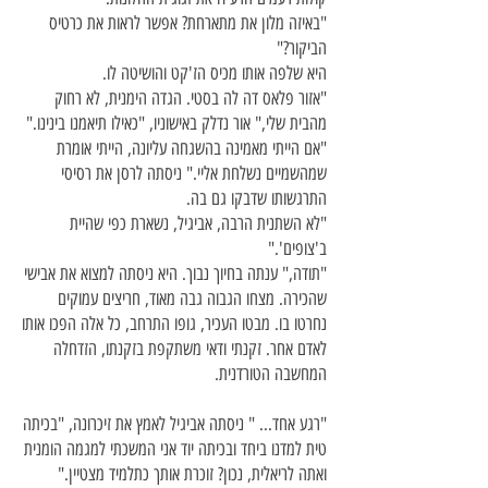
"באיזה מלון את מתארחת? אפשר לראות את כרטיס
הביקור?"
היא שלפה אותו מכיס הז'קט והושיטה לו.
"אזור פלאס דה לה בסטי. הגדה הימנית, לא רחוק
מהבית שלי," אור נדלק באישוניו, "כאילו תיאמנו בינינו."
"אם הייתי מאמינה בהשגחה עליונה, הייתי אומרת
שמהשמיים נשלחת אליי." ניסתה לרסן את רסיסי
התרגשותו שדבקו גם בה.
"לא השתנית הרבה, אביגיל, נשארת כפי שהיית
ב'צופים'."
"תודה," ענתה בחיוך נבוך. היא ניסתה למצוא את אבישי
שהכירה. מצחו הגבוה גבה מאוד, חריצים עמוקים
נחרטו בו. מבטו העכיר, גופו התרחב, כל אלה הפכו אותו
לאדם אחר. זקנתי ודאי משתקפת בזקנתו, הזדחלה
המחשבה הטורדנית.
"רגע אחד... " ניסתה אביגיל לאמץ את זיכרונה, "בכיתה
טית למדנו ביחד ובכיתה יוד אני המשכתי למגמה הומנית
ואתה לריאלית, נכון? זוכרת אותך כתלמיד מצטיין."