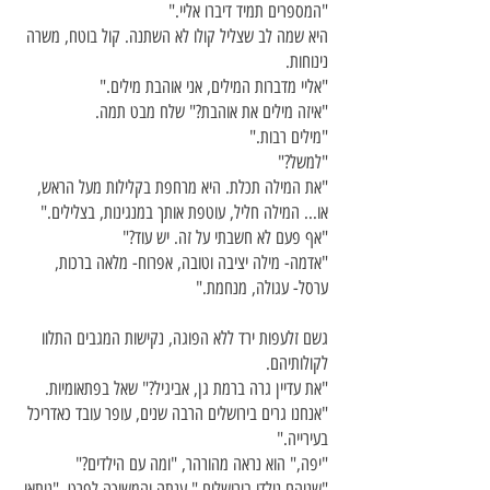
"המספרים תמיד דיברו אליי."
היא שמה לב שצליל קולו לא השתנה. קול בוטח, משרה
נינוחות.
"אליי מדברות המילים, אני אוהבת מילים."
"איזה מילים את אוהבת?" שלח מבט תמה.
"מילים רבות."
"למשל?"
"את המילה תכלת. היא מרחפת בקלילות מעל הראש,
או... המילה חליל, עוטפת אותך במנגינות, בצלילים."
"אף פעם לא חשבתי על זה. יש עוד?"
"אדמה- מילה יציבה וטובה, אפרוח- מלאה ברכות,
ערסל- עגולה, מנחמת."
גשם זלעפות ירד ללא הפוגה, נקישות המגבים התלוו
לקולותיהם.
"את עדיין גרה ברמת גן, אביגיל?" שאל בפתאומיות.
"אנחנו גרים בירושלים הרבה שנים, עופר עובד כאדריכל
בעירייה."
"יפה," הוא נראה מהורהר, "ומה עם הילדים?"
"שניהם נולדו בירושלים," ענתה והמשיכה לפרט, "ניתאי