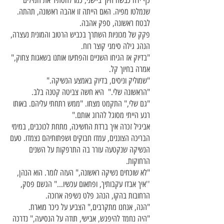
כף ידה כבשה חיוך ביישני, כמו להסתיר את המילים
שנמלטו מפיה. האם הייתה זו אהבה ראשונה, תהתה.
לבטח ראשונה, ספק אהבה.
פקק של מכוניות השתרך בכביש הרטוב והמונית נעצרה,
הנהג גילה סימני קוצר רוח.
"בדיוק אז הגיחו השניים והפתיעו אותנו בשאגות צחוק,"
אמרה בחיוך קל.
"שמוליק וניסים, בדיוק באמצע הנשיקה."
"הראשונה שלי." היא חשה צביטה קטנה בלב.
"גם שלי," התקמט מצחו. "ממש רתחתי עליהם. באותו
רגע הייתי מסוגל להרוג אותם."
אביגיל זכרה איך ברדת החשיכה, מתחת לכוכבים, במימי
הבריכה הצוננים, עמדו חבוקים ושפתותיהם נצמדו. טעם
הנשיקה שנקטעה עורר בה התרפקות על השנים
הרחוקות.
"לא שוכחים נשיקה ראשונה," העזה לומר. הוא הנהן,
''איך אבדו עקבותיך, ופתאום עכשיו..." הגשם פסק,
הרחובות בהקו, הנהג פלט נשיפה ארוכה.
"הנה, אנחנו מתקרבים," הצביע על כיכר מוארת.
"היה נחמד להיפגש, אבישי, תודה על הנסיעה," נדרכה