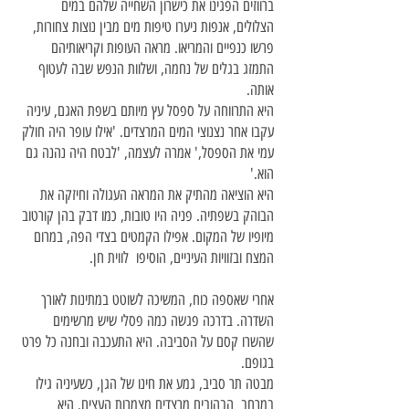
ברווזים הפגינו את כישרון השחייה שלהם במים
הצלולים, אנפות ניערו טיפות מים מבין נוצות צחורות,
פרשו כנפיים והמריאו. מראה העופות וקריאותיהם
התמזג בגלים של נחמה, ושלוות הנפש שבה לעטוף
אותה.
היא התרווחה על ספסל עץ מיותם בשפת האגם, עיניה
עקבו אחר נצנוצי המים המרצדים. 'אילו עופר היה חולק
עמי את הספסל,' אמרה לעצמה, 'לבטח היה נהנה גם
הוא.'
היא הוציאה מהתיק את המראה העגולה וחיזקה את
הבוהק בשפתיה. פניה היו טובות, כמו דבק בהן קורטוב
מיופיו של המקום. אפילו הקמטים בצדי הפה, במרום
המצח ובזוויות העיניים, הוסיפו לווית חן.
אחרי שאספה כוח, המשיכה לשוטט במתינות לאורך
השדרה. בדרכה פגשה כמה פסלי שיש מרשימים
שהשרו קסם על הסביבה. היא התעכבה ובחנה כל פרט
בגופם.
מבטה תר סביב, גמע את חינו של הגן, כשעיניה גילו
במרחב הבהובים מרצדים מצמרות העצים. היא