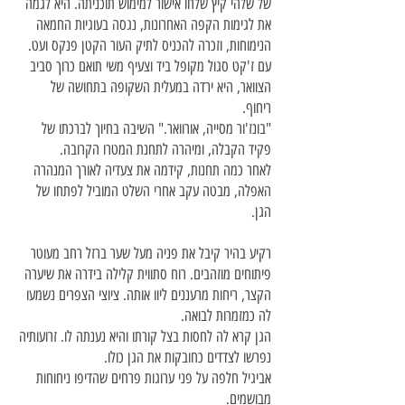
של שלהי קיץ שלחו אישור למימוש תוכניתה. היא לגמה
את לגימות הקפה האחרונות, נגסה בעוגיות החמאה
הנימוחות, וזכרה להכניס לתיק העור הקטן פנקס ועט.
עם ז'קט סגול מקופל ביד וצעיף משי תואם כרוך סביב
הצוואר, היא ירדה במעלית השקופה בתחושה של
ריחוף.
"בונז'ור מסייה, אורוואר." השיבה בחיוך לברכתו של
פקיד הקבלה, ומיהרה לתחנת המטרו הקרובה.
לאחר כמה תחנות, קידמה את צעדיה לאורך המנהרה
האפלה, מבטה עקב אחרי השלט המוביל לפתחו של
הגן.
רקיע בהיר קיבל את פניה מעל שער ברזל רחב מעוטר
פיתוחים מוזהבים. רוח סתווית קלילה בידרה את שיערה
הקצר, ריחות מרעננים ליוו אותה. ציוצי הצפרים נשמעו
לה כמזמרות לבואה.
הגן קרא לה לחסות בצל קורתו והיא נענתה לו. זרועותיה
נפרשו לצדדים כחובקות את הגן כולו.
אביגיל חלפה על פני ערוגות פרחים שהדיפו ניחוחות
מבושמים.