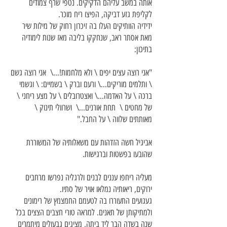
אותה במשב עליהם הדקיקים. נטפי שרף צמודים
לקליפת גזע דביקה, הפיצו ריח מוכר.
ידידיה הוותיקים העלו בה זיכרון רחוק של מילות שיר
מאת אסתר ראב, שנחקקו בליבה מאז שנות לימודיה
בתיכון:
"אני רוצה עצים יפים \ ולא מלחמות!...\ אני רוצה גשם
\ ותלמים מוריקים...\ ורעם וברק \ בשמיים: \ וגשמי
ברכה \ על האדמה...\ ואצטרובלים \ על מצע ריחני \
של מחטים \ תחת אורנים...\ ושרוולי תינוק \
מאותתים שלווה \ על החבל."
אביגיל חשה הזדהות עם משאלותיה של המשוררת
שהובעו בפשטות וברגישות.
מעליה ריחפו עננים לבנים ולרגליה נפרשו מרחבים
ירוקים, ריאותיה נמלאו אויר של סתיו.
געגועים התעוררו בה לטעמם החמצמץ של רימונים
ולמתיקותן של תאנים. למראה טורי חצבים הצצים בכל
שנה בשדה הבר ליד ביתה, מציגים גבעולים מיתמרים