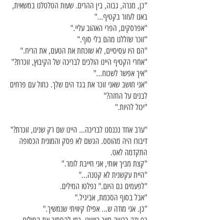
"כן, מנרה, גבוה, בין ההרים. שעות הטלטלנו במשאית,
באנו לעזור בקטיף..."
"אפרסקים, הפרי האהוב עליי."
"זוכר שזללנו מהם בלי סוף."
"הם היו עסיסיים, לא שוכחת את הטעם, את הריח."
"אחרי הקטיף היינו הולכים לבריכה של הקיבוץ, זוכרת?"
"איך אפשר לשכוח..."
"אני חושב שאני זוכר את בגד הים שלך. כחול עם פרחים
לבנים על החזה?"
"יכול להיות."
"ערב אחד נכנסנו לבריכה... היינו שם רק שנינו, זוכרת?"
דיבורו היה מהוסס. הגשם לא פסק והמונית הכסופה
התקדמה לאט.
"קצת מביך אותי, אני חייבת לומר."
"היית עקשנית לא קטנה..."
"לפעמים גם היום." נפלטו המילים.
"אבל בסוף הסכמת, אביגיל."
"כן. אני מודה ש... אפילו קיוויתי שנמשיך."