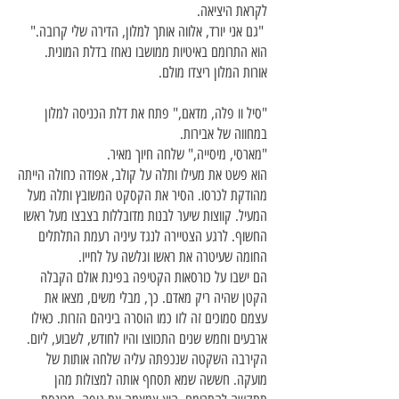
לקראת היציאה.
"גם אני יורד, אלווה אותך למלון, הדירה שלי קרובה."
הוא התרומם באיטיות ממושבו נאחז בדלת המונית.
אורות המלון ריצדו מולם.
"סיל וו פלה, מדאם," פתח את דלת הכניסה למלון
במחווה של אבירות.
"מארסי, מיסייה," שלחה חיוך מאיר.
הוא פשט את מעילו ותלה על קולב, אפודה כחולה הייתה
מהודקת לכרסו. הסיר את הקסקט המשובץ ותלה מעל
המעיל. קווצות שיער לבנות מדובללות בצבצו מעל ראשו
החשוף. לרגע הצטיירה לנגד עיניה רעמת התלתלים
החומה שעיטרה את ראשו וגלשה על לחייו.
הם ישבו על כורסאות הקטיפה בפינת אולם הקבלה
הקטן שהיה ריק מאדם. כך, מבלי משים, מצאו את
עצמם סמוכים זה לזו כמו הוסרה ביניהם הזרות. כאילו
ארבעים וחמש שנים התכווצו והיו לחודש, לשבוע, ליום.
הקירבה השקטה שנכפתה עליה שלחה אותות של
מועקה. חששה שמא תסחף אותה למצולות מהן