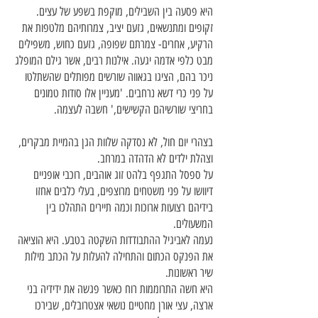
היא פסעה בין השבילים, מוקפת בשפע של עצים.
זקופים ומתנשאים, גזעם יציב, צמרותיהם מלטפות את
הרקיע, אחרים- צמרתם שפופה, גזעם כחוש, משפילים
מבט כלפי אדמה יגעה. אילנות רבים, אשר גילם המופלג
ניכר בהם, הציגו בגאווה שורשים מפותלים שהשתלטו
על פני כרי דשא נרחבים. 'מעניין אלו סודות טמונים
בחריצי שורשיהם הקשישים,' חשבה לעצמה.
בצהרי יום חול, לא נסדקה שלוות הגן בהמיית מבקרים,
וצהלת ילדים לא הדהדה במרחב.
על ספסל התגפף בלהט זוג אוהבים, רוכבי אופניים
דיוושו על פני משטחים מרוצפים, בעלי כלבים אחזו
בידיהם רצועות ארוכות וכמה תיירים התהלכו בין
המשעולים.
נעמה לאביגיל ההתבודדות השקטה בטבע. היא הוציאה
את הפנקס הכתום והתחילה להעלות על הכתב מילות
שיר ראשונות.
היא חשה התרוממות רוח כאשר פגשה את ידידיה בני
ארצה, עצי אורן מחטיים נושאי אצטרובלים, שבירכו