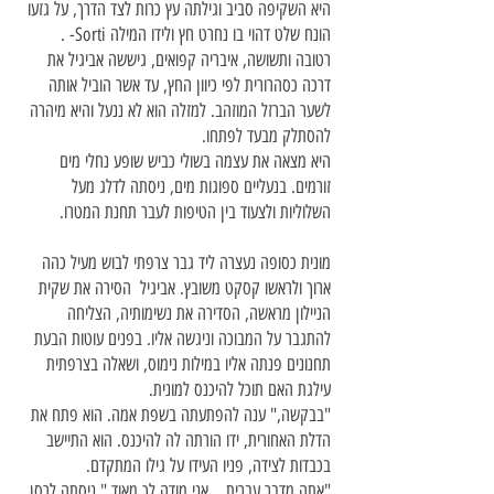
היא השקיפה סביב וגילתה עץ כרות לצד הדרך, על גזעו
הונח שלט דהוי בו נחרט חץ ולידו המילה Sorti- .
רטובה ותשושה, איבריה קפואים, גיששה אביגיל את
דרכה כסהרורית לפי כיוון החץ, עד אשר הוביל אותה
לשער הברזל המוזהב. למזלה הוא לא ננעל והיא מיהרה
להסתלק מבעד לפתחו.
היא מצאה את עצמה בשולי כביש שופע נחלי מים
זורמים. בנעליים ספוגות מים, ניסתה לדלג מעל
השלוליות ולצעוד בין הטיפות לעבר תחנת המטרו.
מונית כסופה נעצרה ליד גבר צרפתי לבוש מעיל כהה
ארוך ולראשו קסקט משובץ. אביגיל הסירה את שקית
הניילון מראשה, הסדירה את נשימותיה, הצליחה
להתגבר על המבוכה וניגשה אליו. בפנים עוטות הבעת
תחנונים פנתה אליו במילות נימוס, ושאלה בצרפתית
עילגת האם תוכל להיכנס למונית.
"בבקשה," ענה להפתעתה בשפת אמה. הוא פתח את
הדלת האחורית, ידו הורתה לה להיכנס. הוא התיישב
בכבדות לצידה, פניו העידו על גילו המתקדם.
"אתה מדבר עברית... אני מודה לך מאוד," ניסתה לרסן