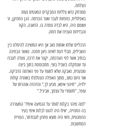
הצלחה.
ממרחק נראו צלליות המבקרים המעטים נעות
באפלולית, נחפזות לעבר שער הכניסה. הגן התרוקן, זר
ושומם היה, היא לבדה נותרה בו. הדאגה, הקור
והבדידות העכירו את רוחה.
הרגליים שלחו אותות כאב אך היא המשיכה להימלט בין
השבילים, מבלי דעת לאיזה כיוון תפנה. כאשר הבחינה
בנתיב אשר לפי הערכתה, יקצר את דרכה, צעדה לעברו
עד שנתקלה בשביל בוצי. מתבוססת בתוך ביצה
טובענית, נאבקה שלא למעוד על פני האדמה הדביקה.
אור היום נמוג, מתוך האפלה הצטלצלו באוזניה קולות
ילדיה, "תיהני אימא, מגיע לך," והדהדה אזהרתו של
עופר, "תשמרי על עצמך, אביגיל."
'למה מיהר בקלות לוותר על הנסיעה איתי?' התעוררה
בה התהייה, 'אילו היה להוט לבלות איתי בעיר
הרומנטית, ודאי היה מוצא פתרון לעבודתו', הטרידו
המחשבות.