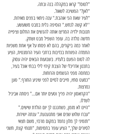
"לטוס!" קראו במקהלה בנה ובתה.
"לאן?" המשיכה לשאול.
"לעיר שאת הכי אוהבת." ענה ניתאי בפנים מאירות.
''לא קשה לנחש." הוסיפה גלית במבט משועשע.
תגובות ילדיה המריצו אותה להגשים את החלום וציפייה
חדשה נולדה בה. עופר השפיל מבט ושתק.
לאחר כמה ביקורים, בהם לא פסחו על אף אחת משכיות
החמדה הפזורות בנדיבות ברחבי העיר הרומנטית, הציע
לה לטוס הפעם בלעדיו. בשבועות הבאים יהיה עסוק
בתכנון אדריכלי של הצבת קירוי לילי בבתי אוכל בעיר,
כמחסה מפני הגשמים והרוחות.
"כמעט סתיו, חייבים לסיים לפני שיגיע החורף." טען
נמרצות.
"הקרואסון יהיה פריך וטעים יותר אם..." ניסתה אביגיל
לשדלו.
"היינו לא מזמן, כשחגגנו לך יום הולדת שישים."
"עברו שלוש שנים ואני מתגעגעת." ענתה ישירות.
"תזמיני לך מלון נחמד במקום מרכזי, משם תצאי
לסיורים שלך," הציע עופר בחמימות, "תנוחי קצת, תשני