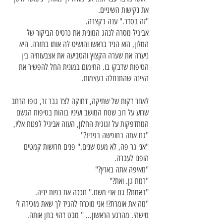
את נקישות השיניים.
"זה בסדר." ענה בקצרה.
אביגיל מסרה לנהג המונית את כרטיס הביקור של
המלון, הוא הניד בראשו והושיט לה אותו בחזרה. היא
ניערה את שערה הקצוץ והטביעה את אצבעותיה בין
הטיפות שדבקו בו. החימום במונית החל להפשיר את
הצינה שהתנחלה בעצמות.
לאחר דקות של שתיקה, דחוקה לצד גבר זר, גופו הרחב
שרוע על רוב שטח המושב ועיניו בוהות בטיפות הגשם
המתדפקות על זגוגית החלון, העזה אביגיל לפנות אליו,
"גם אתה בחופשה בפריז?"
"אני גר פה, לא מעט שנים." פנים חרושות קמטים
הופנו לעברה.
"מאיפה אתה בארץ?"
"רמת גן. ואת?"
"באמת?! גם אני משם." חככה את כפות ידיה.
"מה את אומרת?! אני מוכרח להגיד לך שאת מזכירה לי
מישהי. מהרגע הראשון... " מבט דהוי בחן אותה.