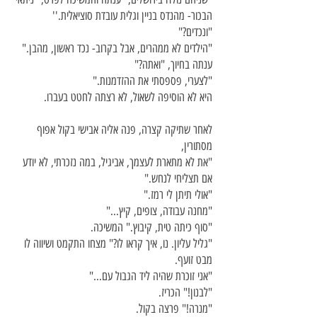
הבכור- מהנדס בניין וגלית עובדת סוציאלית.''
"ונכדים?"
"הילדים לא ממהרים, אבל בקרוב- נכד ראשון, מהבן."
ענתה בחיוך, "ואתה?"
"לצערי, פספסתי את ההזדמנות."
היא לא הוסיפה לשאול, לא רצתה לחטט בעברו.
לאחר שתיקה קצרה, פנה אליה אבישי בקול אפוף
מסתורין,
"את לא מתארת לעצמך, אביגיל, במה נזכרתי, לא יודע
אם תצליחי לנחש."
"אולי תיתן לי רמז."
"מחנה עבודה, צופים, קיץ..."
"סוף כיתה טית, קיבוץ." המשיכה.
"גליל עליון. נו, איך קראו לו?" מצחו התקמט ושיווה לו
מבט זועף.
"אני זוכרת שהיה ליד הגבול עם..."
"לבנון!" הכריז.
"מנרה!" פרצה בקול.