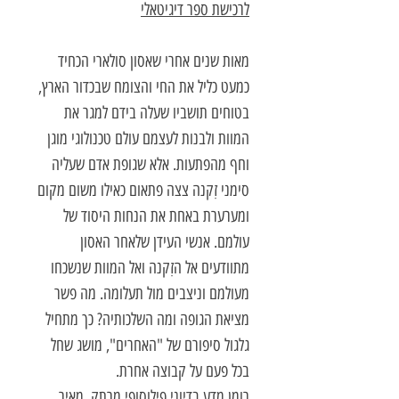
לרכישת ספר דיגיטאלי
מאות שנים אחרי שאסון סולארי הכחיד
כמעט כליל את החי והצומח שבכדור הארץ,
בטוחים תושביו שעלה בידם למגר את
המוות ולבנות לעצמם עולם טכנולוגי מוגן
וחף מהפתעות. אלא שגופת אדם שעליה
סימני זִקנה צצה פתאום כאילו משום מקום
ומערערת באחת את הנחות היסוד של
עולמם. אנשי העידן שלאחר האסון
מתוודעים אל הזִקנה ואל המוות שנשכחו
מעולמם וניצבים מול תעלומה. מה פשר
מציאת הגופה ומה השלכותיה? כך מתחיל
גלגול סיפורם של "האחרים", מושג שחל
בכל פעם על קבוצה אחרת.
רומן מדע בדיוני פילוסופי מרתק, מאיר