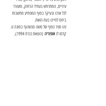
עיניים, המתרחש בעתיד הרחוק, ומעורר
לכל ארכו ובעיקר בסוף המפתיע מחשבות
ביחס לחיינו בעת הזאת.
זהו ספר נוסף של משה מנשהוף בסוגה זו.
קדמו לו
אופוריה
(הוצאת כנרת 1994),
ו
הכפיל הווירטואלי
(הוצאת כתב 2008).
כמו כן, פרסם רומן פילוסופי
פסיכולוגי,
עמוס – גואל הגורל
(הוצאת
כתב 2012),
סיפור המטמון באי
וודאות
(הוצאת כתב 2012) ו
שירת רוּמי
,
מבחר תרגומים משירתו של המשורר הנודע
ג'לאל אל דין רוּמי (הוצאת כתב 2013).
קישורים לביקורות על הספר:
אלי אשד, יקום תרבות