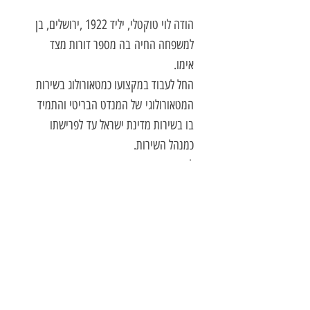
הודה לוי טוקטלי, יליד 1922 ,ירושלים, בן
למשפחה החיה
בה מספר דורות מצד
אימו.
החל לעבוד במקצועו כמטאורולוג בשירות
המטאורולוגי
של המנדט הבריטי והתמיד
בו בשירות מדינת ישראל עד
לפרישתו
כמנהל השירות.
לימד במשך שנים רבות באוניברסיטה
העברית בירושלים
והינו מחבר המילון
למונחי המטאורולוגיה, בהוצאת
משרד
הבטחון-ההוצאה לאור.
לאורך שנים כתב שירה, אולם רק כשהגיע
לגבורות החליט לאוספם ולהוציאם לאור
כספר.
הגיגים הוא ספר שיריו השני הרואה אור