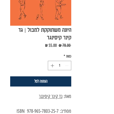
היונה משתוקקת למבול | גד
קינר קיסינגר
מחיר
מחיר
 ‏78.00 ‏₪ 
רגיל
מבצע
כמות
*
הוספה לסל
מאת:
ג
ד קינר קיסינגר
מסת״ב: 978-965-7803-25-7 ISBN