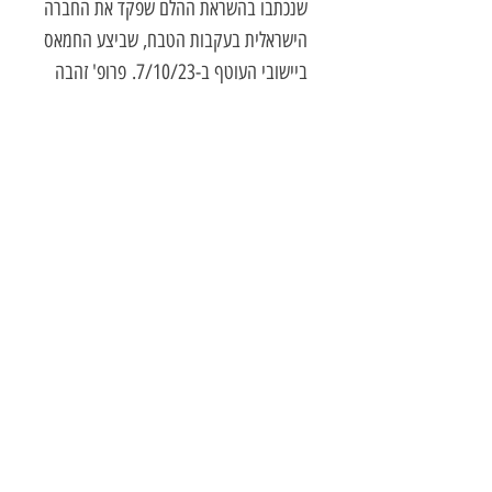
שנכתבו בהשראת ההלם שפקד את החברה
הישראלית בעקבות הטבח, שביצע החמאס
ביישובי העוטף ב-7/10/23. פרופ' זהבה
כספי, חוקרת ספרות: "גד קינר קיסינגר
מוכרח לכתוב שירה. אצבעותיו נעות על
הקלידים ומנגנות עליהם מנגינה אישית
שיש בה הצלפה מתמדת על עצמו – אבל
מרעיפת אהבה על זולתו, אשה, אם, ילד,
אדם החולף על פניו, דמויות היסטוריות
וספרותיות עם היגדים שונים ומנוגדים.
השירה שלו אינה נותנת לקורא מנוח.
מעבר להנאה הצרופה שבקריאה, אתגר
הפיענוח של קונוטציות המתייחסות לעולם
רחב-ידע ושפע של פרטים, מעשיר את
חווית הקריאה ומרחיב אותה מעבר
לגבולות שאנו מורגלים בהם בקריאת