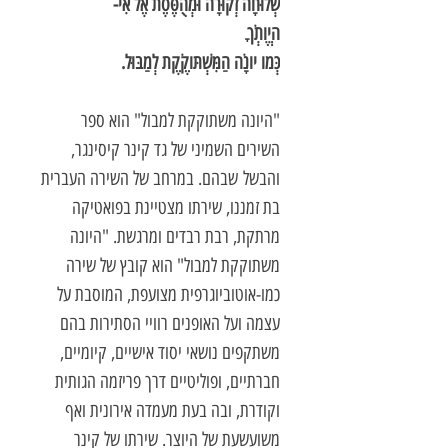
שְׁלוּחָה זְקוּרָה וּמְהֻסֶּסֶת אֶל אִי-
היֱותְֹךָ
כְּמו יונָֹה הַמִּשְׁתּוקֶֹקֶת לְמַבּוּל.
"היונה משתוקקת למבול" הוא ספר
השירים השמיני של גד קינר קיסינגר,
והבשל שבהם. במרחב של השירה העברית
בת זמננו, שירתו מצטיינת בפואטיקה
מרתקת, רבת רבדים ומרגשת. "היונה
משתוקקת למבול" הוא קובץ של שירה
כמו-אוטוביוגרפית מצועפת, המוסבת על
עצמה ועל האופנים רוויי הסתירות בהם
משתקפים נושאי יסוד אישיים, קיומיים,
חברתיים, ופוליטיים דרך פריזמה הגותית
וקודרת, ובה בעת מעמדה אירונית ואף
משועשעת של היוצר. שירתו של קינר