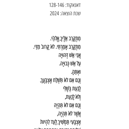
דאנאקוד: 128-146
שנת הוצאה: 2024
מִתְקָרֵב אֵלֶיךָ אֱלהַֹי.
מִתְקָרֵב אָמַרְתִּי. לאֹ קָרובֹ מִדַּי.
אֲנִי אֵשׁ דְּהוּיָה
עַל אֵשׁ כְּבוּיָה.
ואְתַּהָ.
וְגַם אִם לאֹ תִּשְׁלַח אֶצְבָּעֲךָ
לָגַעַת בְּשֶׁלִּי
וְלאֹ לָגַעַת,
וְגַם אִם לאֹ תִּהְיֶה
אֲשֶׁר לאֹ תִּהְיֶה,
אֶצְבָּעִי תַּמְשִׁיךְ לָעַד לִהְיותֹ