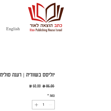
English
יוליסס בשוודיה | רענה סולימנ
מחיר
מחיר
 ‏86.00 ‏₪ 
רגיל
מבצע
כמות
*