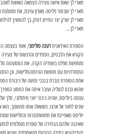
תארי לך שאת אישה צעירה הצמאה נואשות לאהבה
תארי לך שבתור פליטה מארץ עוינת, את מסומנת ו
תארי לך שרק יצר החיים דוחק בך להמשיך להילחם 
תארי לך...
הסופרת האיראנית
רענה סולימני
, אשר בעצמה היג
הקורא את הלבטים, הפחדים והרגשות של צעירה י
ומחפשת מפלט בשוודיה הקרה. את המסעהזה מלווים
התמודדויות עם תחושת הזרותוהתלישות, וכן התמ
אחת.הסופרת נוברת בנבכי נפשה של גיבורת הספר
שהוא נכנס לנעליה ועובר איתה את המסע המפרך
עצמה כיוליסס, שהיה גיבור יווני מיתולוגי, מלך 
שנים לחזור אל ארצו. כששאלו אותו מהשמך, הוא א
יוליסס מאפיינת את תחושתהזרות והתלישות שמרג
שאיננה שלהם.הבחירה של סופרת מוסלמית לכתוב
יהודייההיא בחירה הנובעת מהאמפתיה שהיא חשה 