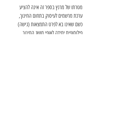
מטרתו של מרנץ בספר זה אינה להציע
ערכת מרשמים לעיסוק בתחום החינוך,
כשם שאינו בא לפרט התמצאות (גישה)
פילוסופית יחידה לאופי מושג החינוך
ולצורת העיסוק בו. מטרתו של ספר זה
תושג באם קוראיו יהיו ערים יותר לנושאים
המורכבים המתחרים על תשומת הלב
כאשר נושאים הקשורים לחינוך מועלים
לדיון, לא רק על ידי אנשי חינוך וקובעי
מדיניות בנושא, אלא גם על ידי הורים,
תלמידים וכל אחד אחר המעסיק עצמו
בשאלה מהם המרכיבים שהיו רוצים
שייקחו חלק במוסדות החינוך.
ייחודו של ספר זה המהווה מבוא קצר