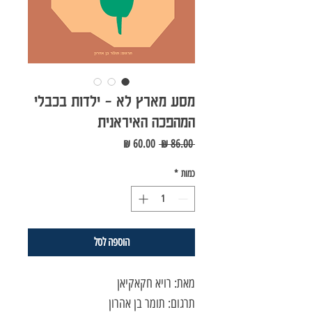
מסע מארץ לא - ילדות בכבלי
המהפכה האיראנית
מחיר
מחיר
 ‏86.00 ‏₪ 
רגיל
מבצע
כמות
*
הוספה לסל
מאת: רויא חקאקיאן
תרגום: תומר בן אהרון