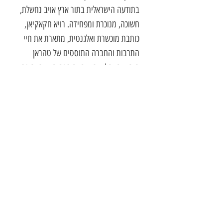
בתודעה הישראלית בתור ארץ אויב נחשלת,
חשוכה, מנוכרת ומפחידה. רויא חקאקיאן,
כותבת מוכשרת ואלגנטית, מתארת את חיי
התרבות והחברה התוססים של טהראן
היהודית והלא יהודית ובוחנת בעין חדה גם
את החברה האמריקאית, שקלטה אותה
ואת משפחתה אחרי שנאלצו לעזוב את
מולדתם בעקבות המהפכה האסלאמית
ב-1979.
ראובן נמדר
, מחבר הרומן ״הבית אשר
נחרב״, זוכה פרס ספיר לשנת 2014
רויא חקאקיאן, ילידת טהראן, היא סופרת,
עיתונאית ומשוררת. בשנת 1984 היגרה
עם משפחתה לארצות הברית בעקבות