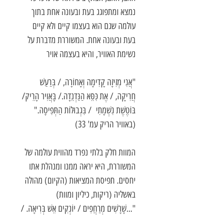
נמצא ומתפוגג בעת ובעונה אחת בתוך
עולמה שגם הוא בעצמו קיים ולא קיים
בעת ובעונה אחת. המשוררת מדברת על
נשימת האוויר, והיא בעצמה אויר
"אֲנִי מְזִיזָה קָדִימָה וְאָחוֹרָה, / בְּרַעַשׁ
חֲרִיקָה, / אֶת כִּסֵּא הַנַּדְנֵדָה./ בָּאֲוִיר הָרֵיק/
בּוֹטֶשֶׁת נִשְׁמָתִי / בִּגְבוּלוֹת הַתְּפִיסָה."
(באוויר הריק עמ' 33)
המוות חלק בלתי נפרד מהווית עולמה של
המשוררת, היא יראה ממנו ומנהלת אתו
יחסים. תפיסת המציאות (הקיום) מהולה
באשליה (ריקות, כיליון ומוות)
"...שָׁרָשִׁים מְרַחֲפִים / יוֹנְקִים אֵשׁ בְּרִיאָה. /