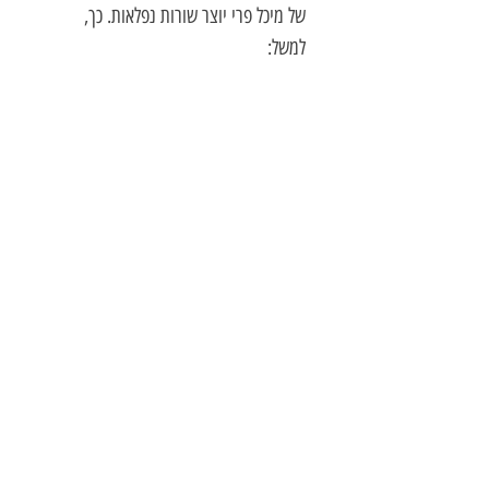
של מיכל פרי יוצר שורות נפלאות. כך,
למשל:
"הִיא שְׁזוּרָה בְּחוּטֵי בָּשָׂר לְבָנִים, / צְחֹרָה
כַּשּׁוֹשַׁנָּה. / עֲלֵי כּוֹתַרְתָּהּ / כְּכֶתֶר זוֹהֲרִים עַל
רֹאשָׁהּ.
בְּתוֹכָהּ דָּמִים / בָּרֶחֶם מְרֻכָּזִים."
(רקמת
תחרה לבנה עמ' 111)
ובשיר: בנותיי היפות, הבטנה, עמ' 126,
"לַהַט דַּק מִתְפַּשֵּׁט בְּחַלְלֵי הָעוֹלָם. / עֲנָנִים
לְבָנִים, רַכִּים כְּצֶמֶר כְּבָשִׂים מְשׁוֹטְטִים
בָּרָקִיעַ."
הוא גם זה, המאפשר לה לגעת בדברים
מופשטים כמו הזמן וחלוף הזמן, השִׁכחה
והאובדן."