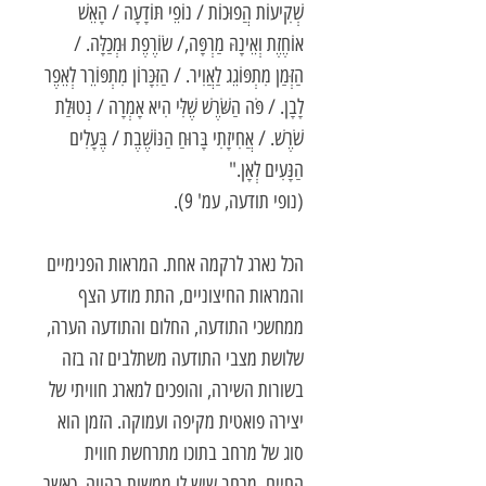
שְׁקִיעוֹת הֲפוּכוֹת / נוֹפֵי תּוֹדָעָה / הָאֵשׁ
אוֹחֶזֶת וְאֵינָהּ מַרְפָּה,/ שׂוֹרֶפֶת וּמְכַלָּה. /
הַזְּמַן מִתְפּוֹגֵג לַאֲוִיר. / הַזִּכָּרוֹן מִתְפּוֹרֵר לְאֵפֶר
לָבָן. / פֹּה הַשֹּׁרֶשׁ שֶׁלִּי הִיא אָמְרָה / נְטוּלַת
שֹׁרֶשׁ. / אֲחִיזָתִי בָּרוּחַ הַנּוֹשֶׁבֶת / בֶּעָלִים
הַנָּעִים לְאָן."
(נופי תודעה, עמ' 9).
הכל נארג לרקמה אחת. המראות הפנימיים
והמראות החיצוניים, התת מודע הצף
ממחשכי התודעה, החלום והתודעה הערה,
שלושת מצבי התודעה משתלבים זה בזה
בשורות השירה, והופכים למארג חוויתי של
יצירה פואטית מקיפה ועמוקה. הזמן הוא
סוג של מרחב בתוכו מתרחשת חווית
החיים. מרחב שיש לו ממשות בהווה, כאשר