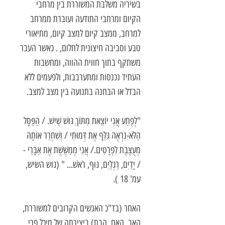
בשיריה משלבת המשוררת בין מרחבי
הקיום ומרחבי התודעה ועוברת ממרחב
למרחב, ממצב קיום למצב קיום, מתיאורי
טבע וסביבה חיצונית לחלום, . כאשר העבר
משתקף בתוך חווית ההווה, ומחשבות
העתיד נכנסות ומתערבבות, ולפעמים ללא
הבדל או הבחנה בתנועה בין מצב למצב.
"לְפֶתַע אֲנִי יוֹצֵאת מִתּוֹךְ גּוּשׁ שַׁיִשׁ. / הַפַּסָּל
הַלֹּא-נִרְאֶה גִּלֵּף אֶת דְּמוּתִי / וְשִׁחְרֵר אוֹתָהּ
מְעֻצֶּבֶת לִפְרָטִים./ אֲנִי מְמַשֶּׁשֶׁת אֶת אֵבָרַי -
/ יָדַיִם, רַגְלַיִם, גּוּף, רֹאשׁ... "
(גוש השיש,
עמ' 18 ).
האחר (בד"כ האנשים הקרובים למשוררת,
האב, האם, הבת) ביצירתה של מיכל פרי