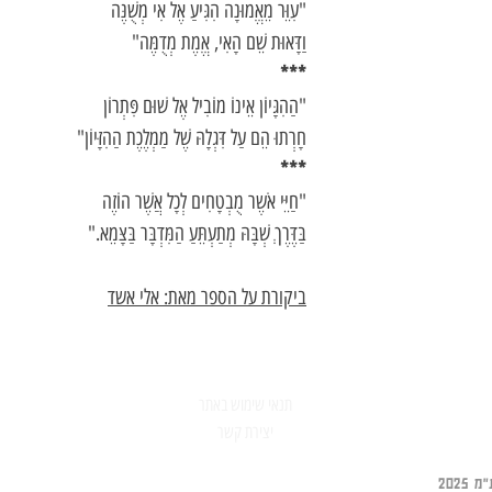
"עִוֵּר מֵאֱמוּנָה הִגִּיעַ אֶל אִי מְשֻׁנֶּה
וַדָּאוּת שֵׁם הָאִי, אֱמֶת מְדֻמֶּה"
***
"הַהִגָּיוֹן אֵינוֹ מוֹבִיל אֶל שׁוּם פִּתְרוֹן
חָרְתוּ הֵם עַל דִּגְלָהּ שֶׁל מַמְלֶכֶת הַהִזָּיוֹן"
***
"חַיֵּי אֹשֶר מֻבְטָחִים לְכָל אֲשֶׁר הוֹזֶה
בַּדֶּרֶךְ שְׁבָּהּ מְתַעְתֵּעַ הַמִּדְבָּר בַּצָּמֵא."
ביקורת על הספר מאת: אלי אשד
תנאי שימוש באתר
יצירת קשר
202