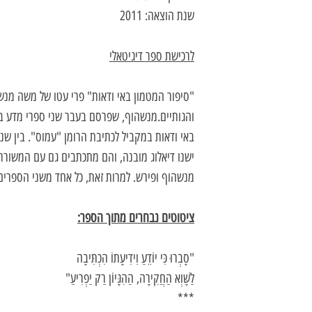
שנת הוצאה: 2011
לרכישת ספר דיגיטאלי
"סיפור המטמון באי ודאות" פרי עטו של משה מנשה
והגותיים.
מנשהוף, שפרסם בעבר שני ספרי מדע בדי
באי ודאות במקביל לכתיבת הרומן "עמוס". בין ש
ישנו דיאלוג מובנה, והם מתכתבים גם עם המשורר 
מנשהוף ופירש. למרות זאת, כל אחד משני הספרים 
ציטוטים נבחרים מתוך הספר:
"סָבְרוּ כִּי יוֹדֵעַ וִידִיעָתוֹ הִכְתִּיבָה
לַשָּׁוְא הַחֲקִירָה, הַהִגָּיוֹן רַק יַפְרִיעַ"
***