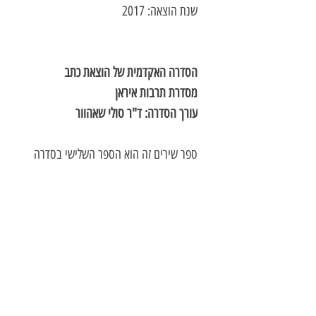
שנת הוצאה: 2017
הסדרה האקדמית של הוצאת כתב
מסדרת תרבות איראן
עורך הסדרה: ד"ר סולי שאהוור
ספר שירים זה הוא הספר השלישי בסדרה
שנועד לקרב את הציבור הרחב בישראל אל
תרבות המזרח וליצור גשר של הכּרות
והבנה בינו לבין העם האיראני דרך הכרת
השירה הפרסית כגוּלת הכותרת של
התרבות באיראן. ספריו האחרים של רחמן
חיים הם ספר הפרוזה "ארץ אחרת" וספר
השירה "רובאעיאת של החיים - ישראל