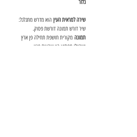
גלזר
שירה למראית העין
הוא מדרש מתגלגל:
שיר דורש תמונה דורשת פסוק.
תמונה
מקורית חושפת תחילה פן ארץ
ישראלי מפתיע בין שבעים פניו
של
פסוק
מפרשת השבוע ומהקריאות
במועדים.
מהתמונה ומהפסוק גם יחד נולד
שיר
,
שהדמות המתהלכת בו היא מי ששלמות
השברים של מסעה נשקפת לה משברירי
מראות המקרא והארץ.
מחיר הספר אינו כולל דמי משלוח