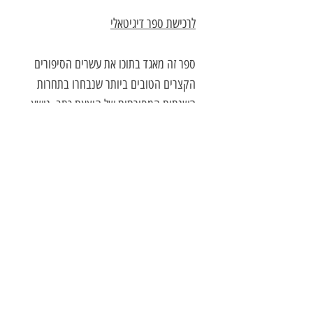
לרכישת ספר דיגיטאלי
ספר זה מאגד בתוכו את עשרים הסיפורים
הקצרים הטובים ביותר שנבחרו בתחרות
השנתית המסורתית של הוצאת כתב. נושא
התחרות השנה היה "רגש ושכל" והסופרים
העלו בקובץ זה מערכות ניגודים שונות
ומקוריות.
באנתולוגיה נבחנו, מזוויות שונות, מערכות
יחסים משפחתיות טעונות, אהבות אבודות,
נכויות נפשיות ופיזיות, התפרצויות סוערות
וניסיונו של המוח לסדר הכול.
מחיר הספר אינו כולל דמי משלוח