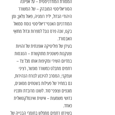
המסורת המודרניסטית – על אפיונה
הסוריאליסטי המובהק – של המשורר
היהודי הגדול, יליד רומניה, פאול צלאן; ומן
המודרניזם האנטי־ריאליסטי נוסח סמואל
בקט, זוכה פרס נובל לספרות וגדול מחזאֵי
האבסורד.
בעידן של פוליטיקה אופנתית של זהויות
וצעקנות פשטנית מתוקשרת – הנוגסות
במדיום השירי ומקיפות אותו מכל צד –
רחמים מתבלט כמשורר מוכשר, רציני
ועמקני, המסרב להיכנע לכורח הנהירוּת,
גם במחיר של פעילות בשטחים מסוּוגים,
מוגפים וצופני־סוד. לשונו מרובדת ותכניו
גדושי משמעות – אישית ואינטלקטואלית
כאחד.
בשירתו רחמים מתפלש בחומרי הבנייה של