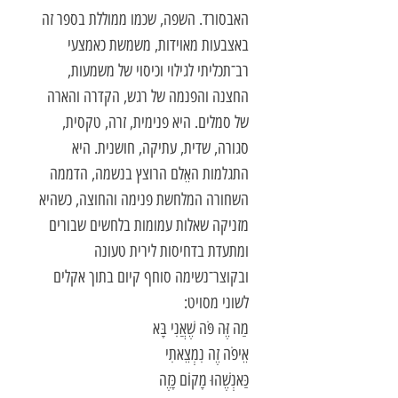
האבסורד. השפה, שכמו ממוללת בספר זה
באצבעות מאוידות, משמשת כאמצעי
רב־תכליתי לגילוי וכיסוי של משמעות,
החצנה והפנמה של רגש, הקדרה והארה
של סמלים. היא פנימית, זרה, טקסית,
סגורה, שדית, עתיקה, חושנית. היא
התגלמות האֵלם הרוצץ בנשמה, הדממה
השחורה המלחשת פנימה והחוצה, כשהיא
מזניקה שאלות עמומות בלחשים שבורים
ומתעדת בדחיסות לירית טעונה
ובקוצר־נשימה סוחף קיום בתוך אקלים
לשוני מסויט:
מַה זֶּה פֹּה שֶׁאֲנִי בָּא
אֵיפֹה זֶה נִמְצֵאתִי
כַּאנְשֶׁהוּ מָקוֹם כָּזֶה