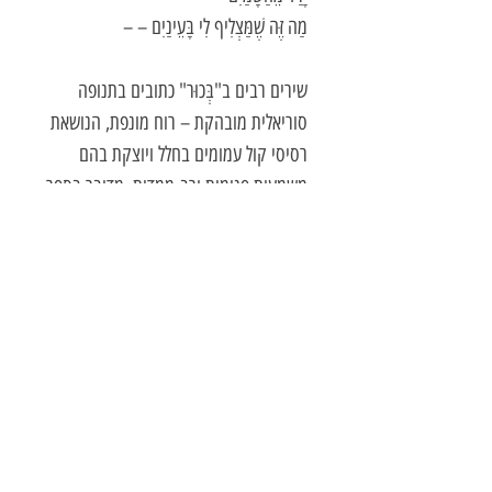
מַה זֶּה שֶׁמַּצְלִיף לִי בָּעֵינַיִם – –
שירים רבים ב"בְּכוּר" כתובים בתנופה
סוריאלית מובהקת – רוח מונפת, הנושאת
רסיסי קול עמומים בחלל ויוצקת בהם
משמעות פנימית ורב-ממדית. מדובר בספר
אינטנסיבי, ערפילי, בלתי מפורש – הנקרא
כרחשי להטים וכשפים המושמעים בטקס
פולחני. מכאן גם שם הספר, "בכור",
שמשמעותו תערובת תבלינים, צמחים
ומינרלים המשמשת לגירוש שדים ומזיקים
ולטיהור הבית מעין־הרע.
בחתירתו הפואטית העמקנית, רחמים
מגלם את הרוח הניסיונית והעצמאית,
המסורתית והמקורית, שעתידה לאפיין את