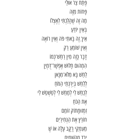
פֶּתַח צַר אוּלַי
פָּחוֹת מִזֶּה
מַה זֶּה שֶׁהָלַכְתִּי לְאֶצְלוֹ
בְּאֵין יוֹדֵעַ
אֵיךְ זֶה בָּאתִי פֹּה וְאֵין רוֹאֶה
וְאֵין שׁוֹמֵעַ רַק
דָּבָר כָּזֶה מִין רַחַשׁ־כְּמוֹ
הִמְהוּם חָלוּשׁ אֶפְשָׁר־דֻּמְיַן
לַחַשׁ בָּא מִלֹּא־מִכָּאן
לְלַחֵשׁ בְּיַרְכְּתֵי הַמֹּחַ
לְכַחֵשׁ לִי לְמַחֵשׁ לִי לְטַשְׁטֵשׁ לִי
אֶת הַכֹּחַ
זִמְזוּמָתוֹק זוֹמֵם
חוֹרֵץ אֶת הַנְּחִירַיִם
מֵעִמְקֵי רָקָב עָלָה אוֹ שֶׁ
יָרַד מֵהַשָּׁמַיִם