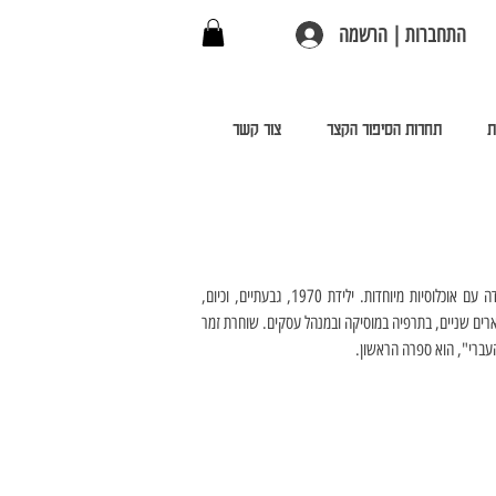
התחברות | הרשמה
ת
תחרות הסיפור הקצר
צור קשר
אביגיל פקלמן, סופרת, מלחינה, חוקרת עצמאית, שרה במקהלה ותרפיסטית במוסיקה, מומחית בעבודה עם אוכלוסיות מיוחדות. ילידת 1970, גבעתיים, וכיום, 
מתגוררת בתל־אביב – יפו. מגיל שלוש מלחינה שירים. מגיל שמונה, מלחינה שירי משוררים. בעלת שני תארים שניים, בתרפיה במוסיקה ובמנהל עסקים. שוחרת זמר 
עברי", הוא ספרה הראשון.