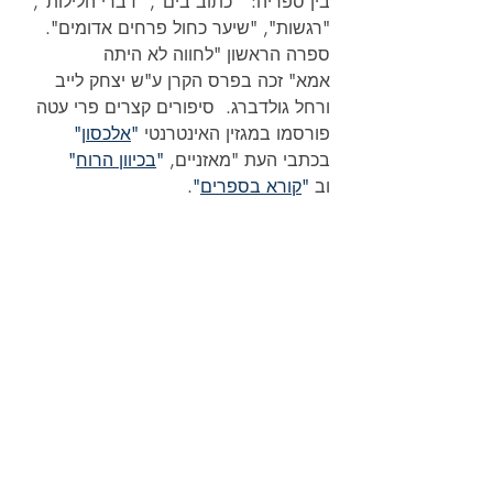
בין ספריה:  "כתוב בים", "דברי הלילות", 
"רגשות", "שיער כחול פרחים אדומים". 
ספרה הראשון "לחווה לא היתה 
אמא" זכה בפרס הקרן ע"ש יצחק לייב 
ורחל גולדברג.  סיפורים קצרים פרי עטה 
פורסמו במגזין האינטרנטי 
"
אלכסון
"
בכתבי העת "מאזניים, 
"
בכיוון הרוח
"
וב 
"
קורא בספרים
"
.