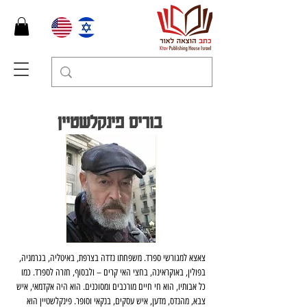
בוריס פינקלשטיין
צאצא למגורשי ספרד. משפחתו נדדה בצרפת, באיטליה, בגרמניה, 
בפולין, באוקראינה, בחצי האי קרים – ולבסוף, חזרה לספרד. כמו 
כל אבותיו, הוא חי חיים מורכבים ומסוכנים. הוא היה אקדמאי, איש 
צבא, מהנדס, מדען, איש עסקים, בנקאי וסופר. פינקלשטיין הוא 