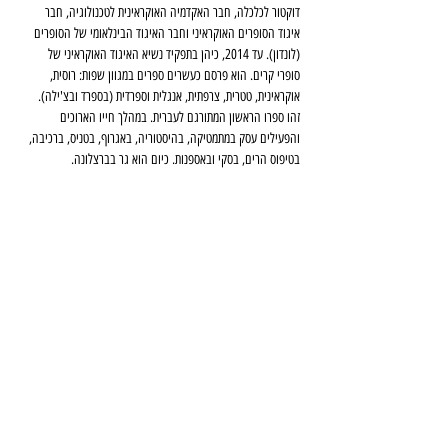
דוקטור לכלכלה, חבר האקדמיה האוקראינית לטכנולוגיה, חבר 
איגוד הסופרים האוקראיני וחבר האיגוד הבינלאומי של הסופרים 
(לונדון). עד 2014, כיהן בתפקיד נשיא האיגוד האוקראיני של 
סופרי קרים. הוא פרסם כעשרים ספרים במגוון שפות: רוסית, 
אוקראינית, טטרית, צרפתית, אנגלית וספרדית (בספרד ובצ'ילה). 
זהו ספרו הראשון המתורגם לעברית. במהלך חייו הארוכים 
והפעילים עסק במתמטיקה, בהיסטוריה, באגרוף, בטניס, ברכיבה, 
בטיפוס הרים, בסקי ובאספנות. כיום הוא גר בברצלונה.