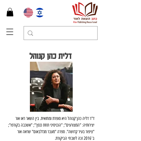
דלית כהן קנוהל
ד"ר דליה כהן־קנוהל היא סופרת ומחזאית. בין השאר ראו אור 
יצירותיה: "המצורעים"; "הכניסיני תחת כנפך"; "אשכבה בקורפו"; 
"ציפור בעיר קדושה". ספרה "מעבר מנדלבאום" שראה אור 
ב־2016 זכה לשבחי הביקורת.