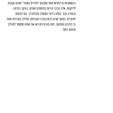
בהוּמַאנִיוּת וברוחניות אשר מטבעם "תלויים באוויר" ואינם זקוקים 
לדייקנות. אלה הניבו יצירות בתחומים שונים, בעיקר בפרוזה 
ובשירה וגם  במדע בדיוני המשלב טכנולוגיה  עם רעיונות 
דמיוניים. במשך שנים רבות נצברו העבודות, תחילה במגירות ואחר 
כך בזיכרון המחשב. כמה מהיצירות ראו אור ועתה מתמסר לתהליך 
פרסום היתר.