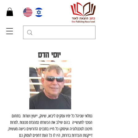
יוסי הדס
גמלאי שניהל כל ימיו עסקים ליבוא, שיווק, ייעוץ ושרות  בתחום 
הטכני לתעשייה  בהם שילב את הכשרתו כמהנדס מכונות .למרות 
חינוכו לטכנולוגיה ועיסוקו כל חייו בתכנים הדורשים גישה מעשית, 
דייקנות והגדרות ברורות, היו לו כל העת דחפים לעסוק גם 