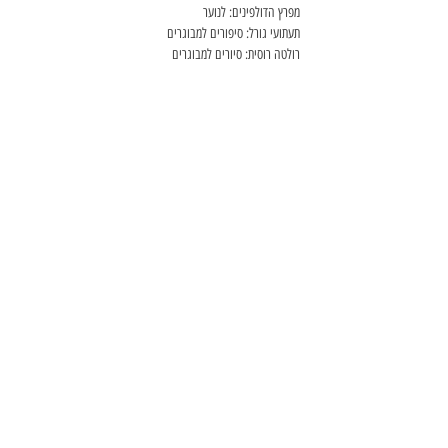
מפרץ הדולפינים: לנוער
תעתועי גורל: סיפורים למבוגרים
רולטה רוסית: סיורים למבוגרים