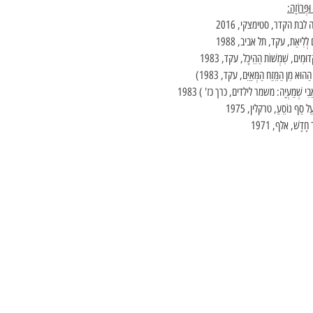
ּפְּרוֹזָה:
לבת הקדר, סטימצקי, 2016
ם לְלִיאַת, עקד, תל אביב, 1988
דוּמִים, שִׁמְשׁוֹת הַהֵיכָל, עקד, 1983
ד הַהוּא מִן הַמֵּזַח הַמְּאַיֵּם, עקד, 1983)
 אֲבִי שְׁמַעְיָה: משמר לילדים, כרך כז' ) 1983
עַל סַף נוֹסֵעַ, טרקלין, 1975
ר חָדָשׁ, אלף, 1971