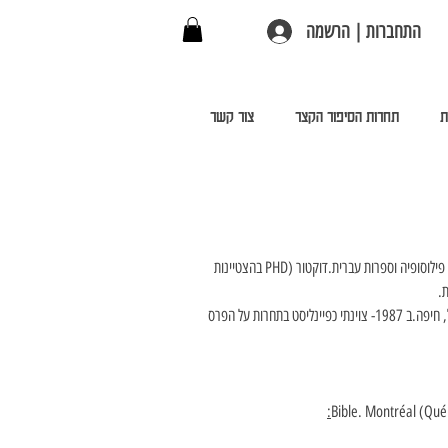
התחברות | הרשמה
ת
תחרות הסיפור הקצר
צור קשר
משה אלקיים, יליד 1941 , מוגדור, מרוקו. בוגר הפקולטה למדעי הרוח של אוניברסיטת תל-אביב, בחוגים: פילוסופיה וספרות עברית.דוקטור (PHD בהצטיינות 
. 
תערוכת ציורי האחרונה, "מעגלים: מקום וזמן, אדם ונוף", התקיימה ב 2011- בבית האמנים ע"ש שאגאל, חיפה.ב 1987- צוינתי כפיינליסט בתחרות על הפרס 
: