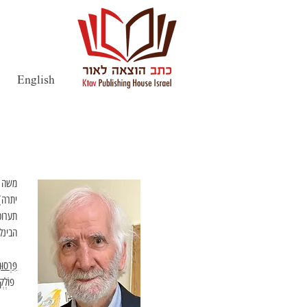
English
יתרה)
הבינלאומי ה 23- לציור של העיר קאן )צר
פִּרְסוּ
Bible. Montréal (Québec): Les Éditions du Lys, 2000פוֹלְקְלוֹר: מִימוּנָה: וועד הפועל, ההסתדרות הכללית, תל אביב, 1982 