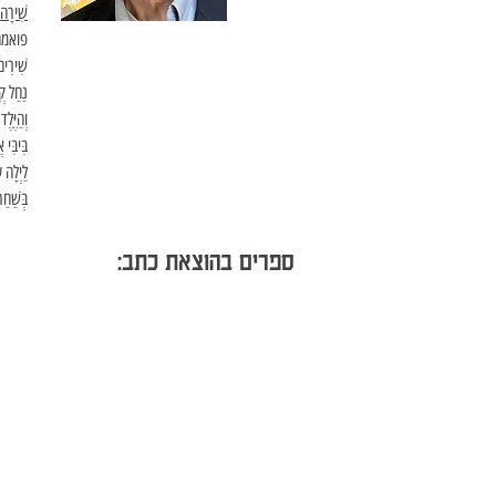
שִׁירָה ו
פואמה 
שִׁירִי
נַחַל קְ
וְהַיֶּלֶ
בִּיבִּי
לַיְלָה 
בְּשַׁחַ
ספרים בהוצאת כתב: