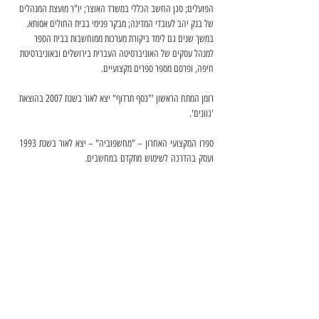
הפועלים; סגן החשב הכללי במשרד האוצר; יו"ר מועצת המנהלים 
של בנק יהב לעובדי המדינה; מבקר פנימי בבית החולים אסותא. 
במשך שנים גם לימד ביקורת מערכות ממוחשבות בבית הספר 
למנהל עסקים של האוניברסיטה העברית בירושלים ובאוניברסיטת 
חיפה, ופרסם מספר ספרים מקצועיים. 
רומן המתח הראשון '"כסף תרדוף" יצא לאור בשנת 2007 בהוצאת 
'גוונים'. 
ספרו
המקצועי
האחרון
 – "
מחשפוביה
" – 
יצא
לאור
בשנת
 1993 
ועסק
בהדרכה
לשימוש
מתקדם
במחשבים
. 