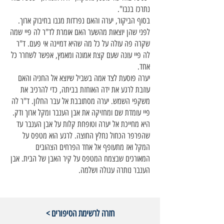
נתרכז בנבו".
בסוף הביקור, יערה והאם נפרדות מנבו בחיבוק ארוך.
לפני שהן יוצאות מהשער האם אומרת לד"ר לה פיי שמה
שקרה פה עולה על כל מה שהיא דמיינה אי פעם. ד"ר
לה פיי עונה שעם קצת אמונה ומאמץ, אפשר לשחרר כל
אחד.
יערה פוסעת לצד אמה בשביל שיוצא אל החניה והאם
עוזבת לרגע את ידה האוחזת בביתה, כדי להרכיב את
משקפי השמש. יערה מסתובבת אל עבר החלון. ד"ר לה
פיי עומדת שם ומחזיקה את אבן הענבר ומקל ארוך ודק.
היא מחייכת אל יערה וטופחת קלות על אבן הענבר עד
שהפרפר הכחול נחלץ החוצה. לרגע הוא מטפס על
המקל ואז מתעופף אל אחד הפרחים הצהובים
המאורכים שבצמח המטפס על קיר האבן של הבית. אבן
הענבר נותרה עגולה ושלמה.
< חזרה לרשימת הסיפורים