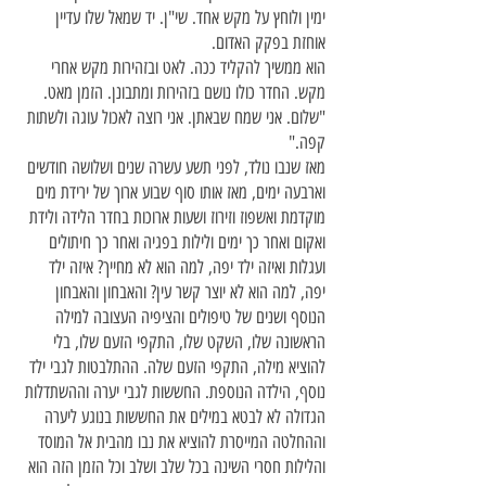
ימין ולוחץ על מקש אחד. שי"ן. יד שמאל שלו עדיין
אוחזת בפקק האדום.
הוא ממשיך להקליד ככה. לאט ובזהירות מקש אחרי
מקש. החדר כולו נושם בזהירות ומתבונן. הזמן מאט.
"שלום. אני שמח שבאתן. אני רוצה לאכול עוגה ולשתות
קפה."
מאז שנבו נולד, לפני תשע עשרה שנים ושלושה חודשים
וארבעה ימים, מאז אותו סוף שבוע ארוך של ירידת מים
מוקדמת ואשפוז וזירוז ושעות ארוכות בחדר הלידה ולידת
ואקום ואחר כך ימים ולילות בפגיה ואחר כך חיתולים
ועגלות ואיזה ילד יפה, למה הוא לא מחייך? איזה ילד
יפה, למה הוא לא יוצר קשר עין? והאבחון והאבחון
הנוסף ושנים של טיפולים והציפיה העצובה למילה
הראשונה שלו, השקט שלו, התקפי הזעם שלו, בלי
להוציא מילה, התקפי הזעם שלה. ההתלבטות לגבי ילד
נוסף, הילדה הנוספת. החששות לגבי יערה וההשתדלות
הגדולה לא לבטא במילים את החששות בנוגע ליערה
וההחלטה המייסרת להוציא את נבו מהבית אל המוסד
והלילות חסרי השינה בכל שלב ושלב וכל הזמן הזה הוא