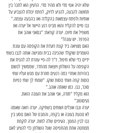
שלא יהיה אטי מדי ולא מהיר מדי. הרעיון הוא לחבר בין
תחושה להבעה, להגיע לדיוק, לפתח יכולת להצביע על
אותיות ולפתח עצמאות בהקלדה ואז בהבעה עצמה."
נבו סיים להקליד והוא מביט רגע היישר אל יערה ואז
משפיל את חיוכו. יערה קוראת: "גםאני אוהב את
הפרפר. יש עוגה?"
האם מוציאה ביד קצת רועדת את הקופסה עם עוגת
השמרים שוקולד שהכינה בבית ומגישה אותה לנבו בשתי
ידיים כדי שלא תיפול. ד"ר לה-פיי עוזרת לה להניח את
הקופסה על השולחן ויוצאת מהחדר, שממשיך לנשום
בזהירות ואחרי כמה רגעים חוזרת עם מגש ועליו שתי
כוסות קפה ושתי כוסות שוקו. "שמתי לך שתי כפיות
סוכר, נבו. כמו שאתה אוהב."
הוא מקליד "תודה, אני אוהב את העוגה הזאת.
נעיםוטוב"
יערה ונבו אוכלים ושותים בשתיקה. יערה רואה שאמה
לא נוגעת בעוגה או בקפה, והמבט של האם נוסע בין
נבו לבין המסך. העיניים שלה לחות. יערה לוקחת
ממחטה אחת מהחפיסה שעל השולחן כדי להציע לאם