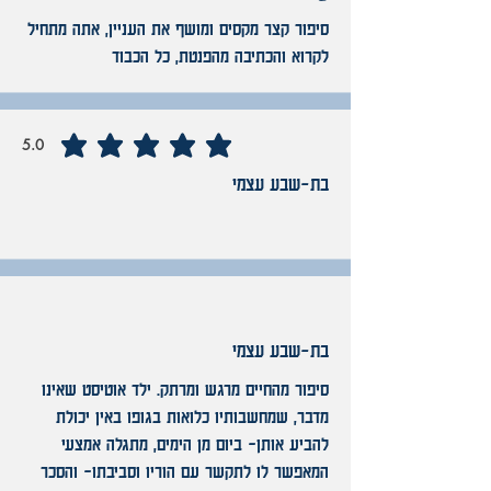
סיפור קצר מקסים ומושף את העניין, אתה מתחיל
לקרוא והכתיבה מהפנטת, כל הכבוד
5.0
average rating is 5 out of 5
בת-שבע עצמי
No ratings yet
בת-שבע עצמי
סיפור מהחיים מרגש ומרתק. ילד אוטיסט שאינו
מדבר, שמחשבותיו כלואות בגופו באין יכולת
להביע אותן- ביום מן הימים, מתגלה אמצעי
המאפשר לו לתקשר עם הוריו וסביבתו- והסכר