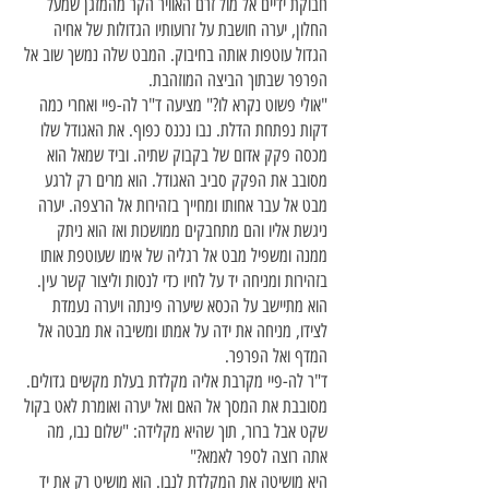
חבוקת ידיים אל מול זרם האוויר הקר מהמזגן שמעל
החלון, יערה חושבת על זרועותיו הגדולות של אחיה
הגדול עוטפות אותה בחיבוק. המבט שלה נמשך שוב אל
הפרפר שבתוך הביצה המוזהבת.
"אולי פשוט נקרא לו?" מציעה ד"ר לה-פיי ואחרי כמה
דקות נפתחת הדלת. נבו נכנס כפוף. את האגודל שלו
מכסה פקק אדום של בקבוק שתיה. וביד שמאל הוא
מסובב את הפקק סביב האגודל. הוא מרים רק לרגע
מבט אל עבר אחותו ומחייך בזהירות אל הרצפה. יערה
ניגשת אליו והם מתחבקים ממושכות ואז הוא ניתק
ממנה ומשפיל מבט אל רגליה של אימו שעוטפת אותו
בזהירות ומניחה יד על לחיו כדי לנסות וליצור קשר עין.
הוא מתיישב על הכסא שיערה פינתה ויערה נעמדת
לצידו, מניחה את ידה על אמתו ומשיבה את מבטה אל
המדף ואל הפרפר.
ד"ר לה-פיי מקרבת אליה מקלדת בעלת מקשים גדולים.
מסובבת את המסך אל האם ואל יערה ואומרת לאט בקול
שקט אבל ברור, תוך שהיא מקלידה: "שלום נבו, מה
אתה רוצה לספר לאמא?"
היא מושיטה את המקלדת לנבו. הוא מושיט רק את יד