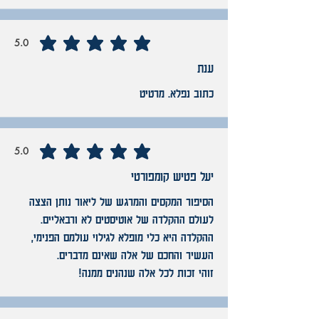
5.0
average rating is 5 out of 5
ענת
כתוב נפלא. מרטיט
5.0
average rating is 5 out of 5
יעל פטיש קומפורטי
הסיפור המקסים והמרגש של ליאור נותן הצצה
לעולם ההקלדה של אוטיסטים לא ורבאליים.
ההקלדה היא כלי מופלא לגילוי עולמם הפנימי,
העשיר והחכם של אלה שאינם מדברים.
זוהי זכות לכל אלה שנהנים ממנה!