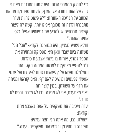
כדי לחמוק מהמבט הבוחן היא קמה ומתגנבת מאחורי
גבה של האם בחזרה אל המדף, לוקחת ספר וקוראת את
הכתוב על הכריכה האחורית: "לא פשוט להיות נערה
מתבגרת ולדנה זה מסובך אפילו יותר. קשה לה ליצור
קשרים חברתיים או להביע את רגשותיה אפילו כלפי
אחיה האהוב."
דווקא נשמע מעניין, היא ממשיכה לקרוא- "אבל הכל
משתנה ביום שבו" וכאן היא מפסיקה ומחזירה את
הספר למדף, אוחזת בו בשתי אצבעות סולדות.
ד"ר לה-פיי מצחקקת למראה המחזה הקטן הזה
וממלמלת משהו על קלישאות נכונות לפעמים ועל שינוי
אפשרי לפעמים ומושיטה לאם דף. האם קוראת ומניחה
את הדף על השולחן, במין קוצר רוח.
"אני מצטערת, אני לא מבינה. נבו לא מדבר. ובטח לא
כותב."
יערה מיטיבה את משקפיה על אפה באצבע אחת
וקוראת:
"שאלה: נבו, מה אתה הכי רוצה עכשיו?
תשובה: חוםחיבוק ובגדצבעוני משקפיים. יערה."