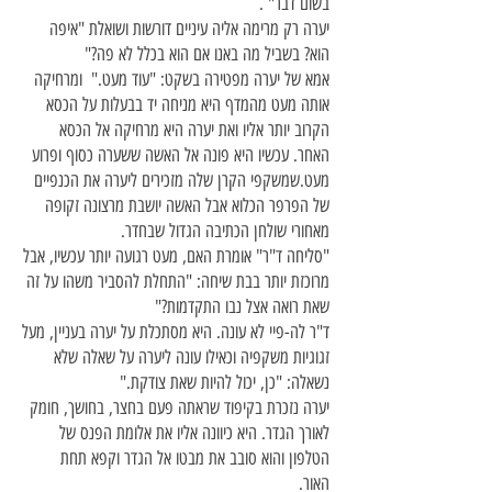
בשום דבר" .
יערה רק מרימה אליה עיניים דורשות ושואלת "איפה
הוא? בשביל מה באנו אם הוא בכלל לא פה?"
אמא של יערה מפטירה בשקט: "עוד מעט." ומרחיקה
אותה מעט מהמדף היא מניחה יד בבעלות על הכסא
הקרוב יותר אליו ואת יערה היא מרחיקה אל הכסא
האחר. עכשיו היא פונה אל האשה ששערה כסוף ופרוע
מעט.שמשקפי הקרן שלה מזכירים ליערה את הכנפיים
של הפרפר הכלוא אבל האשה יושבת מרצונה זקופה
מאחורי שולחן הכתיבה הגדול שבחדר.
"סליחה ד"ר" אומרת האם, מעט רגועה יותר עכשיו, אבל
מרוכזת יותר בבת שיחה: "התחלת להסביר משהו על זה
שאת רואה אצל נבו התקדמות?"
ד"ר לה-פיי לא עונה. היא מסתכלת על יערה בעניין, מעל
זגוגיות משקפיה וכאילו עונה ליערה על שאלה שלא
נשאלה: "כן, יכול להיות שאת צודקת."
יערה נזכרת בקיפוד שראתה פעם בחצר, בחושך, חומק
לאורך הגדר. היא כיוונה אליו את אלומת הפנס של
הטלפון והוא סובב את מבטו אל הגדר וקפא תחת
האור.