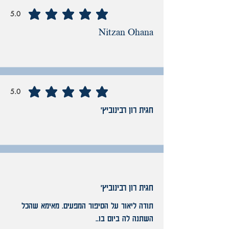
5.0
average rating is 5 out of 5
Nitzan Ohana
5.0
average rating is 5 out of 5
חגית רון רבינוביץ'
No ratings yet
חגית רון רבינוביץ'
תודה ליאור על הסיפור המפעים. מאימא שהכל
השתנה לה ביום בו..