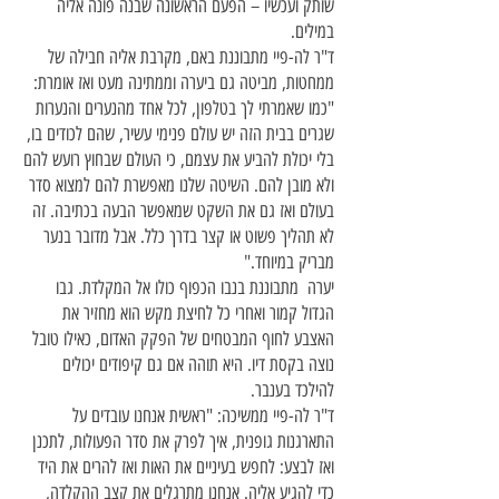
שותק ועכשיו – הפעם הראשונה שבנה פונה אליה
במילים.
ד"ר לה-פיי מתבוננת באם, מקרבת אליה חבילה של
ממחטות, מביטה גם ביערה וממתינה מעט ואז אומרת:
"כמו שאמרתי לך בטלפון, לכל אחד מהנערים והנערות
שגרים בבית הזה יש עולם פנימי עשיר, שהם לכודים בו,
בלי יכולת להביע את עצמם, כי העולם שבחוץ רועש להם
ולא מובן להם. השיטה שלנו מאפשרת להם למצוא סדר
בעולם ואז גם את השקט שמאפשר הבעה בכתיבה. זה
לא תהליך פשוט או קצר בדרך כלל. אבל מדובר בנער
מבריק במיוחד."
יערה מתבוננת בנבו הכפוף כולו אל המקלדת. גבו
הגדול קמור ואחרי כל לחיצת מקש הוא מחזיר את
האצבע לחוף המבטחים של הפקק האדום, כאילו טובל
נוצה בקסת דיו. היא תוהה אם גם קיפודים יכולים
להילכד בענבר.
ד"ר לה-פיי ממשיכה: "ראשית אנחנו עובדים על
התארגנות גופנית, איך לפרק את סדר הפעולות, לתכנן
ואז לבצע: לחפש בעיניים את האות ואז להרים את היד
כדי להגיע אליה. אנחנו מתרגלים את קצב ההקלדה,