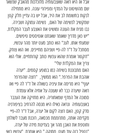
אבל אז היא רואה שאצבעותיה מלוכלכות מהאבק שנשאר
שם מהשיטוט על המדף ומפירורי עוגה. היא מתחילה
לנקות בתשומת לב את היד, אבל יש בה עדיין חלק קטן
שמקשיב לנשימה של האם, נשימה עמוקה ושבירה.
נבו מניח את העוגה ומושיט את האצבע לעבר המקלדת.
"יש כאן מדריך שאומר שאנחנו אוטיסטים טיפשים.
שמעתי אותו. לעג" הוא כותב מעט יותר מהר עכשיו.
מסתכל על ד"ר לה-פיי ושניהם מחייכים. ואז הוא צוחק.
"דוקטור אומרת שהוא עכשיו כותב קורותחיים. אולי הוא
צריך את המקלדת שלי"
האם מתבוננת בשיחה כמו במופע קסמים. "יערה
אוהבת את הפרפר." הוא ממשיך, "רוצה שהפרפר
יעוף" היא מרימה את עיניה בשאלה אל ד"ר לה פיי ואז
רואה שיערה כבר לא שעונה על אחיה אלא עומדת
סמוכה אל המדף שמאחוריה. היא מחזיקה את הענבר
באצבעותיה ונראה כאילו היא מנסה להרחיב בציפורניה
סדק קטן, האם רוצה לקום אל יערה, אבל ד"ר לה-פיי
מקדימה אותה, מתרוממת מכסאה, רוכנת מעבר לשולחן
וחוטפת את האבן מהר אך בעדינות מידה של יערה.
"נטפל בזה עוד מעט, מתוקה," היא אומרת, "עכשיו בואי