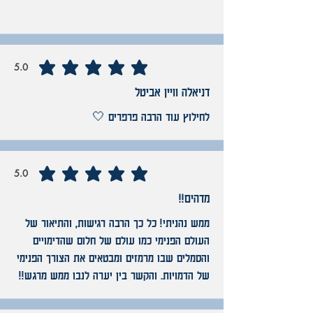
5.0
average rating is 5 out of 5
דניאלה וויין אביטל
לחילוץ עוד הרבה פרפרים 🤍
5.0
average rating is 5 out of 5
מדהים!!
ממש נהניתי! כל כך הרבה רגישות, והתיאור של
העולם הפנימי כמו עולם של חלום שהדימויים
והסמלים שבו מרמזים ומבטאים את הצורך הפנימי
של הדמויות. והקשר בין יערה לנבו ממש מרגש!!