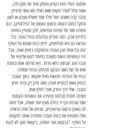
שלושה פסלי פיות דהויים ופסלון אחד של חתן-כלה,
שעוד עלול לעורר תקוות שווא כאילו הוא עשוי מרציפן
(וכבר קרה שאכזב יותר מילד אחד ששלח אצבע או לשון
ונתקל במגע הקשה ובטעם האטום של הפלסטיק), דגם
מפורט מאד של ספינת מפרשים, ולכן מצטיין במיוחד
בלכידת אבק, כמה ספרים וגולגולת בגודל טבעי, ככל
הנראה גם היא מפלסטיק. ידיים רבות שוטטו על המדף
הזה וכל אחת מהן נעצרה והתמקדה בחפץ שונה, אבל
היד המסוימת הזאת נמשכת במיוחד לגוש אליפטי של
ענבר זהוב שבתוכו כלוא פרפר. היא מרימה אותו ובוחנת
אותו אל מול האור הבוקע מהחלון הגדול שמולה.
כנפיו של הפרפר פרושות כאילו שקפא בתוך הענבר
בנסיון נואש להמריא ויערה רואה סדק דק וברור חרוץ
בענבר. אולי דרך הסדק תוכל לחלץ אותו.
נשיפה חסרת סבלנות מרעידה את השערות הקטנות
שעל עורפה וכף יד גדולה מעט יותר משלה, אבל דומה
לה באופן כרסום הציפורניים, מגיחה אל שדה הראייה
שלה וחוטפת את ביצת הענבר ומחזירה אותה למקומה
על המדף. "בבקשה שבי חמודה, ביקשתי ממך לא לגעת