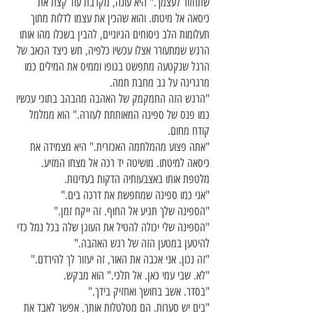
שתחזור לעצמך." היא עונה, מקרבת עוד קצת את
כיסאה אל מיטתו. והוא שהכין את עצמו לדלות מתוך
תעלומות הלב ניסוחים הגיוניים, להבין בשכלו מהו אותו
הרגש שמתעורר אצלו עכשיו כלפיה, חש כיצד הכאב של
הרגל שנקטעה מתפשט בגופו וממיס את המילים כמו
מרגרינה על גב מחבת חמה.
"הרגש הזה החמקמק של האהבה מהבהב בתוכי עכשיו
כמו פנס של ספינה המאותתת לעזרה." הוא ממלמל
קודח מחום.
"אתה פצוע מהמלחמה האכזרית." היא מצמידה את
כיסאה למיטתו. מושיטה יד רכה אל מצחו המזיע.
מלטפת אותו באצבעותיה הדקות בעדינות.
"אני כמו ספינה שמחפשת את דרכה בים."
"הספינה שלך תגיע אל החוף. זה ייקח זמן."
"הספינה שלי יכולה להטיל את העוגן שלה בכל נמל כדי
להיטען במטען הזה של רגש האהבה."
"זה נכון. אני אכבה את האור, זה יעזור לך להירדם."
"לא. שבי עמי כאן. אל תלכי." הוא מבקש.
"בסדר. אשב בחושך ואחזיק בידך."
"בים יש סערות. הם מטלטלות אותך. אפשר לאבד את