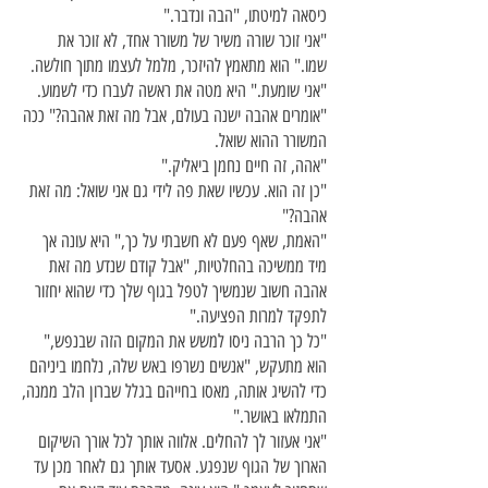
כיסאה למיטתו, "הבה ונדבר."
"אני זוכר שורה משיר של משורר אחד, לא זוכר את
שמו." הוא מתאמץ להיזכר, מלמל לעצמו מתוך חולשה.
"אני שומעת." היא מטה את ראשה לעברו כדי לשמוע.
"אומרים אהבה ישנה בעולם, אבל מה זאת אהבה?" ככה
המשורר ההוא שואל.
"אהה, זה חיים נחמן ביאליק."
"כן זה הוא. עכשיו שאת פה לידי גם אני שואל: מה זאת
אהבה?"
"האמת, שאף פעם לא חשבתי על כך," היא עונה אך
מיד ממשיכה בהחלטיות, "אבל קודם שנדע מה זאת
אהבה חשוב שנמשיך לטפל בגוף שלך כדי שהוא יחזור
לתפקד למרות הפציעה."
"כל כך הרבה ניסו למשש את המקום הזה שבנפש,"
הוא מתעקש, "אנשים נשרפו באש שלה, נלחמו ביניהם
כדי להשיג אותה, מאסו בחייהם בגלל שברון הלב ממנה,
התמלאו באושר."
"אני אעזור לך להחלים. אלווה אותך לכל אורך השיקום
הארוך של הגוף שנפגע. אסעד אותך גם לאחר מכן עד