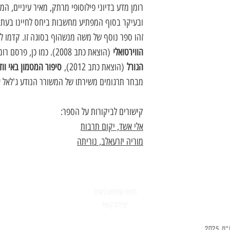
רומן מדע בדיוני פילוסופי מרתק, מאיר עיניים, ה
ובעיקר בסוף המפתיע מחשבות ביחס לחיינו בעת
זהו ספר נוסף של משה מנשהוף בסוגה זו. קדמו ל
הווירטואלי
(הוצאת כתב 2008). כמו כן, פרסם רומן פילוסופי פסיכולוגי,
הגורל
(הוצאת כתב 2012),
סיפור המטמון באי וו
מבחר תרגומים משירתו של המשורר הנודע ג'לאל אל דין 
קישורים לביקורות על הספר:
אלי אשד, יקום תרבות
מוריה יזרעאלב, נוריתה
תנאי שימוש באתר
יצירת קשר
202