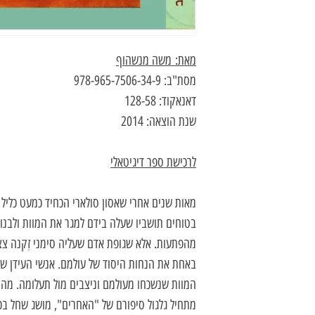
מאת: משה מנשהוף
מסת"ב: 978-965-7506-34-9
דאנאקוד: 128-58
שנת הוצאה: 2014
לרכישת ספר דיגיטאלי
מאות שנים אחרי שאסון סולארי הכחיד כמעט כליל
בטוחים תושביו שעלה בידם למגר את המוות ולבנות
מהפתעות. אלא שגופת אדם שעליה סימני זִקנה צ
באחת את הנחות היסוד של עולמם. אנשי העידן שלא
המוות שנשכחו מעולמם וניצבים מול תעלומה. מה
מתחיל גלגול סיפורם של "האחרים", מושג שחל ב