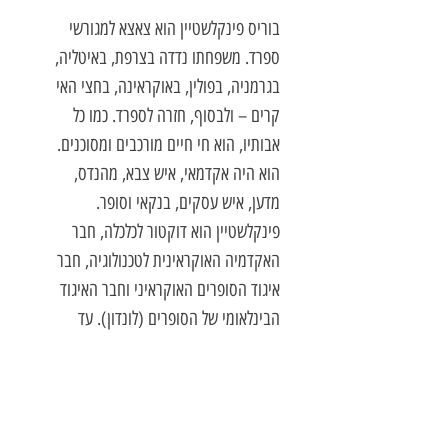
בוריס פינקלשטיין הוא צאצא למגורשי
ספרד. משפחתו נדדה בצרפת, באיטליה,
בגרמניה, בפולין, באוקראינה, בחצי האי
קרים – ולבסוף, חזרה לספרד. כמו כל
אבותיו, הוא חי חיים מורכבים ומסוכנים.
הוא היה אקדמאי, איש צבא, מהנדס,
מדען, איש עסקים, בנקאי וסופר.
פינקלשטיין הוא דוקטור לכלכלה, חבר
האקדמיה האוקראינית לטכנולוגיה, חבר
איגוד הסופרים האוקראיני וחבר האיגוד
הבינלאומי של הסופרים (לונדון). עד
2014, כיהן בתפקיד נשיא האיגוד
האוקראיני של סופרי קרים. הוא פרסם
כעשרים ספרים במגוון שפות: רוסית,
אוקראינית, טטרית, צרפתית, אנגלית