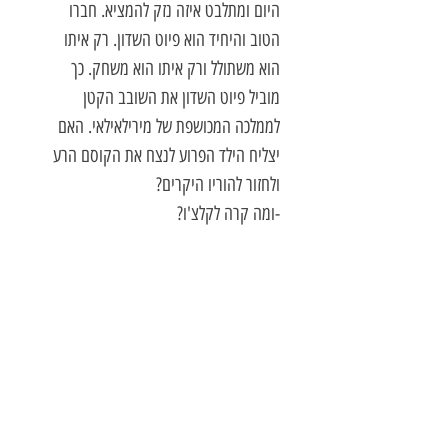
היום ומתלבט איזה נזק להמציא. חברו
הטוב והיחיד הוא פיוט השדון. רק איתו
הוא משתולל ורק איתו הוא משחק. כך
מוביל פיוט השדון את השובב הקטן
לממלכה המכושפת של מירילאילאי. האם
יצליח הילד הפרוע לנצח את הקוסם הרע
ולחזור להוריו היקרים?
-ומה קרה לקלצ'ו?
Elin Pelin אלין פלין (1949-1877) היה
מגדולי הסופרים של בולגריה. הוא כתב
סיפורים מופלאים ומרתקים למבוגרים
ולילדים; סיפורים שיודעים להביא את
הקורא, הן הבוגר והן הצעיר, לחיות בתוך
עולמום של גיבורים - אמיתיים ודמיוניים.
ראוי לציין שהוא גייס את קולותיהם של
אנשי הרוח בזמן השואה, שתרמו להצלת