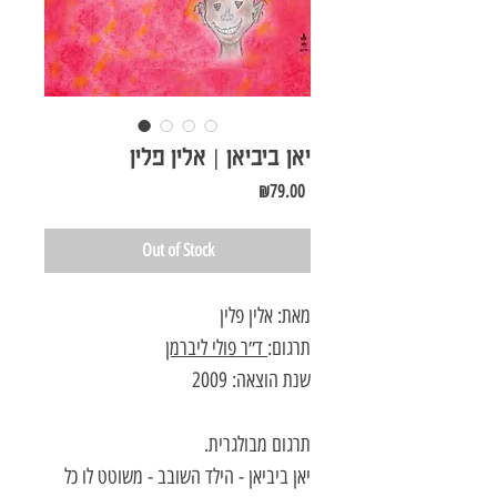
יאן ביביאן | אלין פלין
Price
₪79.00
Out of Stock
מאת: אלין פלין
תרגום:
ד״ר פולי ליברמן
שנת הוצאה: 2009
תרגום מבולגרית.
יאן ביביאן - הילד השובב - משוטט לו כל