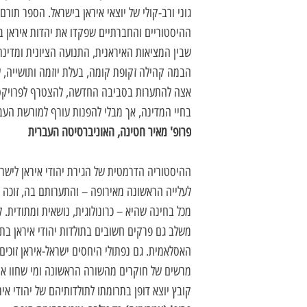
גוני ורב-קולי של יוצאי איראן בישראל. הספר תו
ההיסטוריים והחברתיים שפקדו את יהדות איראן 
שבין המציאות האיראנית, התנועה הציונית ומדינ
הבמה קהילה זקופת קומה, בעלת יוזמה ותושייה, 
אצה להתערות בסביבה החדשה, להצטרף לפרויקט 
בחיי המדינה, אך מבלי להפנות עורף למורשת העב
פרופ' מאיר חטינה, האוניברסיטה העברית
ההיסטוריה הדרמטית של הגירת יהודי איראן לישראל מאז ש
לעלייה הראשונה מאירופה – והתערותם בה, זוכה 
מכל בחינה שהיא – כרונולוגית, נושאית ומתודית.
משלב גם פרקים חשובים בתולדות יהודי איראן בת
האסלאמית. גם נפתולי היחסים ישראל-איראן זוכים 
מרשים של חוקרים מהשורה הראשונה ומי שחוו את
קובץ יוצא דופן בתרומתו לתולדותיהם של יהודי אי