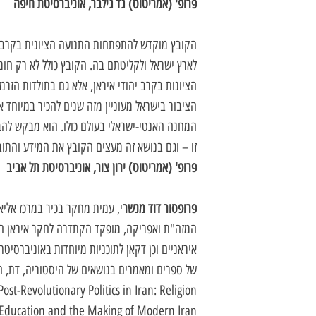
פרופ' (אמריטוס) גד גילבר, אוניברסיטת חיפה
הקובץ מוקדש להתפתחות התנועה הציונית בקרב יה
לארץ ישראל ולקליטתם בה. הקובץ כולל לא רק חו
הציונות בקרב יהודי איראן, אלא גם בתולדות הזרמ
הציבור בישראל מעוניין מזה שנים להכיר במיוחד
המחנה האנטי-ישראלי בעולם כולו. הוא מבקש לה
זו – וגם בנושא זה מעצים הקובץ את המידע והתוב
פרופ' (אמריטוס) ירון צור, אוניברסיטת תל אביב
פרופסור דוד מנשר
י, עמית מחקר בכיר במרכז אלי
המזה"ת ואפריקה, מופקד הקתדרה לחקר איראן הח
איראניים וכן דקאן לתוכניות מיוחדות באוניברסיט
של ספרים ומאמרים בנושאים של היסטוריה, דת, ח
Post-Revolutionary Politics in Iran: Religion, , בין ספריו: איראן במהפכה
Education and the Making of Modern Iran.