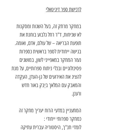
לרכישת ספר דיגיטאלי
במחקר מרתק זה, בעל השגות ומסקנות
לא שכיחות, ד"ר רחל גלבוע בוחנת את
תופעת הבריאה – של עולם, אדם, ואומה.
בגישה ייחודית לספר בראשית כספרות
נעזר המחקר במאפייני לשון, במושגים
פסיכולוגיים ובכלי ניתוח ספרותיים, על מנת
להציג את האירועים של גן-העדן, העקֵדה
והמאבק עם המלאך ביַבּק באור חדש
ורענן.
המתעניין במדעי הרוח יעריך מחקר זה
כמחקר ספרותי ייחודי :
לומדי תנ"ך, היסטוריה עברית עתיקה