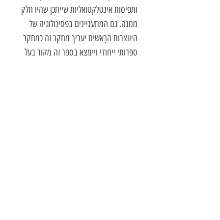
ותפיסות אינטלקטואליות שייתכן שהיו חלק
ממנה. גם המתעניינים בפסיכולוגיה של
היווצרות הרֵאשית יעריך מחקר זה כמחקר
ספרותי ייחודי ויימצא בספר זה מקור בעל
חשיבות חיונית להצגת שלושת
סיפורי-בריאה אלו שהם בלב לבה של
התרבות המערבית.
המסקנות הנובעות מהמחקר מציעות
בשלושת פרקי הבריאה הנידונים,
מאפיינים לא-קונבנציונליים של יחסי
בורא-נברא.
ד"ר גלבוע היא בוגרת אוניברסיטת ת"א
בספרות אנגלית ותולדות האמנות. התרגום