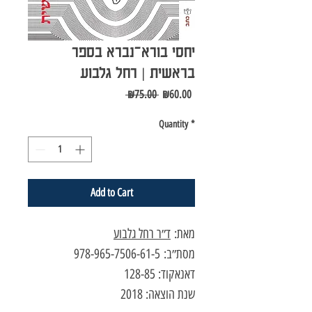
יחסי בורא־נברא בספר
בראשית | רחל גלבוע
Regular
Sale
 ₪75.00 
₪60.00
Price
Price
Quantity
*
Add to Cart
מאת:
ד״ר רחל גלבוע
מסת״ב: 978-965-7506-61-5
דאנאקוד: 128-85
שנת הוצאה: 2018