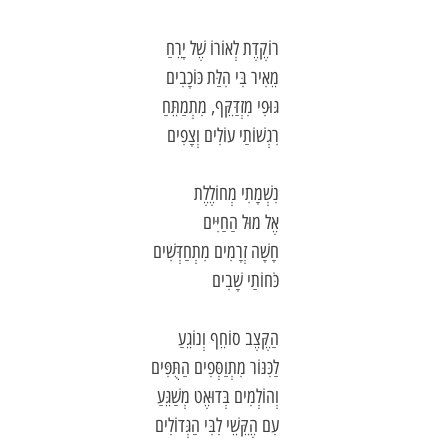
רוֹקֶדֶת לְאוֹרוֹ שֶׁל יָרֵחַ
מֵאִיר בִּי הִלַּת כּוֹכָבִים
גּוּפִי
מִזְדַּקֵּף
,
מִתְמַתֵּחַ
רִגְשׁוֹתַי עוֹלִים וְצָפִים
נִשְׁמָתִי
מְחוֹלֶלֶת
אֶל מוּל הַחַיִּים
חָשָׁה זְרָמִים מִתְחַדְּשִׁים
כֹּחוֹתַי שָׁבִים
הַקֶּצֶב סוֹחֵף וְנוֹגֵעַ
לַכִּנּוֹר מִתְוַסְּפִים הַתֻּפִּים
וְהוֹלְמִים בְּדוּאֶט מְשַׁגֵּעַ
עִם הֶקֵּשֵׁי לִבִּי הַגְּדוֹלִים