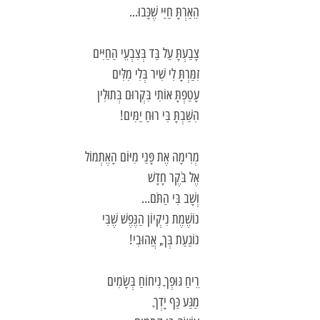
הֵאַרְתָּ חַיַּי שֶׁכָּבוּ...
צָבַעְתָּ עַל בַּד בְּצִבְעֵי הַחַיִּים
זִמַּרְתָּ לִי שִׁיר בְּלִי מִלִּים
עָטַפְתָּ אוֹתִי בִּקְרוּם בְּתוּלִין
הִשַּׁבְתָּ בִּי רוּחַ יַמִּים!
מְרִימָה אֶת פָּנַי מִיּוֹם הָאֶתְמוֹל
אֶל בֹּקֶר חָדָשׁ
וְשָׁב בִּי הַתֹּם...
נוֹשֶׁמֶת נִיקְיוֹן הַנֶּפֶשׁ שֶׁבִּי
נוֹגַעַת בְּךָ, אֲהוּבִי!
רֵיחַ גּוּפְךָ נִיחוֹחַ בְּשָׂמִים
מַגַּע כַּף יָדְךָ