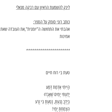
לינק להשמעת הראיון עם רבקה מכאלי
כותב רוני סומק על הספר:
אהבתי את התחושה ה"יומנית",את העובדה שאת
אמינות
**********************
טעת בי רוח חיים
הָיִיתִי אַדְמַת דֶּמַע
יָדַעְתִּי יָמִים שֶׁאָבְדוּ
בְּיָדְךָ נָגַעְתָּ, נָטַעְתָּ בִּי זֶרַע
הִצְמַחְתָּ יָמַי!