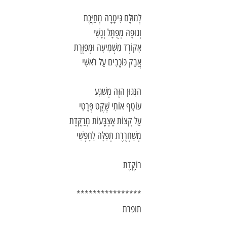
לְמוּלָם גִּיטָרָה מְחַיֶּכֶת
וְגוּפָהּ מְפֻתָּל וְנָשִׁי
אָקוֹרְד מַשְׁמִיעָה וּמְפַזֶּרֶת
אֲבַק כּוֹכָבִים עַל
רֹאשִׁי
הַנִּגּוּן הַזֶּה מְשַׁגֵּעַ
עוֹטֵף אוֹתִי שֶׁקֶט פְּרָטִי
עַל קְצוֹת אֶצְבָּעוֹת מְרַקֶּדֶת
מְשַׁחְרֶרֶת תְּפִלָּה לַחָפְשִׁי
רוֹקֶדֶת
****************
תופרת