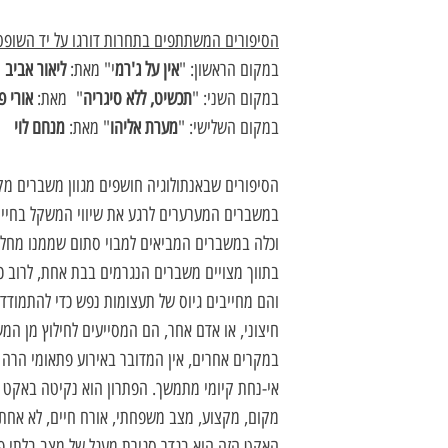
הסיפורים המשתתפים בתחרות דורגו על יד השופטי
במקום הראשון: "
אין על ג'רמ
י" מאת:
ליאור אביב
במקום השני: "
תכשיט, ללא סיגריה
" מאת:
אורי פ
במקום השלישי: "
מערת אליהו
" מאת:
מנחם לוי
הסיפורים שבאנתולוגיה חושפים מגוון משברים מק
במשברים המערערים לרגע את שיווי המשקל בחייו ש
וכלה במשברים המביאים למבוי סתום שממנו מחלץ
בתווך מצויים משברים הנגרמים בבת אחת, לרוב כ
והם מחייבים גיוס של תעצומות נפש כדי להתמודד
חיצוני, או אדם אחר, הם המסייעים לחילוץ מן המ
במקרים אחרים, אין המדובר באירוע פתאומי הרה
אי-נחת קיומי מתמשך. הפתרון הוא נקיטה באקט נ
מקום, מקצוע, מצב משפחתי, אורח חיים, לא אחת
האקט הזה הוא בגדר סגירת מעגל של מצב בלתי פ