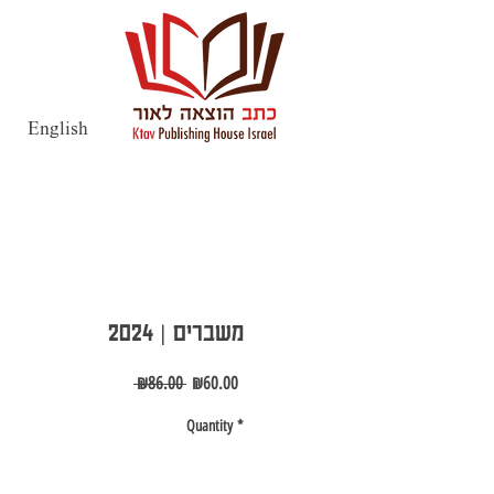
English
משברים | 2024
Regular
Sale
 ₪86.00 
₪60.00
Price
Price
Quantity
*