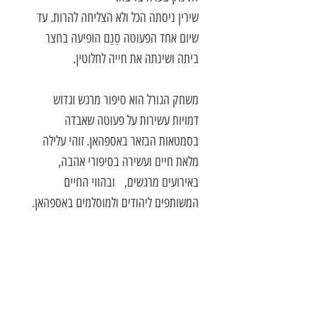
שירין ניסתה הכל ולא הצליחה להרות. עד
שיום אחד הפעוטה סַנַם הופיעה בחצר
ביתה ושינתה את חייה לחלוטין.
משחק הגורל הוא סיפור מרגש וגדוש
דמויות עשירות על פעוטה שאבדה
בסמטאות הבזאר באספהאן. זוהי עלילה
מלאת חיים ועשירה בסיפורי אהבה,
באירועים מרגשים, ובהווי החיים
המשותפים ליהודים ולמוסלמים באספהאן.
בכתיבה סוחפת, נוגעת ללב ומרתקת
מובילה שהין אליהקמל - זכאים את
הקוראים למחוז אספהאן באיראן, ומסקרנת