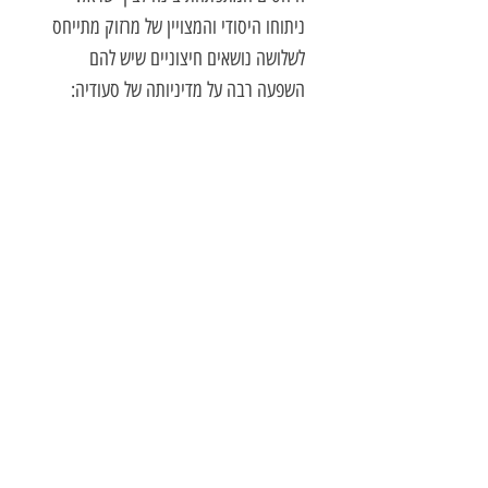
ניתוחו היסודי והמצויין של מרזוק מתייחס
לשלושה נושאים חיצוניים שיש להם
השפעה רבה על מדיניותה של סעודיה:
היחסים עם ארצות הברית ובכלל זה לחצים
אמריקאים, האתגר האיראני והסוגייה
הפלסטינית. הספר הוא חובה לכל
המתעניין במזרח התיכון בכלל, וביחסי
ישראל עם מדינות ערב בפרט
.
"
פרופסור יצחק רייטר נשיא ה
אגודה
הישראלית לל
(אילמ"א)
ימודי המזרח התיכון והאסלאם
על המחבר:
האני מרזוק
הוא יליד עוספיא בשנת 2003
התגייס לצה"ל לחיל מודיעין השדה וביצע