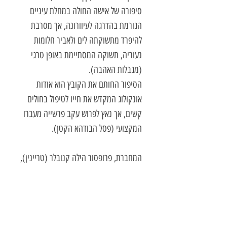
סיפורה של אישה החולה במחלת עיניים
הגורמת בהדרגה לעיוורונה, אך מסרבת
להיפרד מתשוקתה לים ולאביר חלומות
נעוריה, תשוקה המסתיימת באופן טרגי
(מגבלות האהבה).
הסיפור החותם את הקובץ הוא אודות
אונקולוג המקדש את חייו לטיפול בחולים
קשים, אך נאץ לפרוש עקב פרשייה מעברו
המקצועי (פסל הבודהא הקטן).
המחברת, פרופסור הילה קנובלר (טריינין),
היא רופאה אנדוקרינולוגית משוררת
וסופרת. מקצועה מאפשר להביט באנשים
במבט סקרני וחומל ולנסות להבין את
מורכבות נפשם וחייהם.