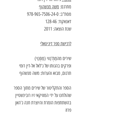
מתרגם:
משה מנשהוף
מסת"ב: 978-965-7506-24-0
דאנאקוד: 128-46
שנת הוצאה: 2011
לרכישת ספר דיגיטאלי
שירים מהמַתְ'נַווי (מַסְּנַוִי)
ופרקים בהגותו של ג'לאל אל-דין רוּמי
תרגום, מבוא והערות: משה מנשהוף
הספר והתקליטור של שירים מתוך הספר
שהולחנו על ידי המוזיקאי זיו רובינשטיין
בהשתתפות הזמרת והיוצרת חנה ג'האן
פרוז