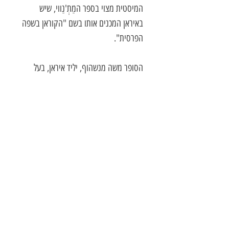
המיסטית מצוי בספר המַתְ'נַווי, שיש
באיראן המכנים אותו בשם "הקוראן בשפה
הפרסית".
הסופר משה מנשהוף, יליד איראן, בעל
תואר ראשון בפילוסופיה וביהדות מן
האוניברסיטה העברית ותואר שני בלימודי
המזרח התיכון מאוניברסיטת תל אביב,
תירגם לעברית משפת המקור חלקים
נבחרים מן השירים של המת'נווי. כהקדמה
לשירים, פותח הספר במבוא מאיר עיניים
ועשיר במידע על אודות ההשפעות
התרבותיות וההגותיות על רוּמי. בכך מוגש
לקורא ההקשר המאפשר לקרוא את
השירים ולהבינם.