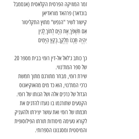
זמר המוזיקה הפרסית הקלאסית (אנסמבל
בונדאר) פרהאד מוראדיאן
קישור לשיר "הנפש" מתוץ התקליטור
אִם תִּשְׁפֹּךְ אֶת הַיָּם לְתוֹךְ לָגִין
יִהְיֶה תָּכְנוֹ חֶלְקְךָ בְּקֵץ הַיָּמִים
כך כותב ג'לאל אל-דין רוּמי בבית מספר 20
של ספר המת'נווי.
שירת רוּמי, מבחר מתורגם מתוך חמשת
כרכי המת'נוי, הוא כד מים מהאוקיאנוס
הגדול של כרכים אלה ושל הגותו של רוּמי.
הקטעים שתורגמו בו נועדו להדגים את
חכמתו של רוּמי ואת עושר יצירתו ולהעניק
לקורא טעימה מיסודות תורתו הפילוסופית
והמיסטית ומסגנונו הספרותי.