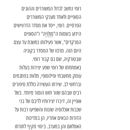
רוּמי נחשב לגדול המשוררים וההוגים
הסוּפיים ולאחד מענקי המשוררים
הפרסיים. רוּמי, ייסד את מסדר הדרווישים
הידוע בשמות ה"מֶוְלֶוִיֶה" ו"הסוּפים
המרקדים", אשר פעילותו נמשכת עד עצם
היום הזה. מרכזו של המסדר בקוניה
שבטורקיה, שם גם קבור רוּמי.
באמתחתו של רוּמי שפע יצירות בעלות
עומק מחשבתי ופילוסופי, מלוּות בפתגמים
וברחשי לב. שירתו העשירה כוללת סיפורים
רבים שבהם שזור חוש הומור מיוחד. בשל
אופיין זה, דיברו יצירותיו לליבם של בני
שכבות אוכלוסיה שונות והשפיעו רבות על
הדורות הבאים אחריו, הן במדינות
האסלאם והן במערב. ביטוי מקיף לתורתו