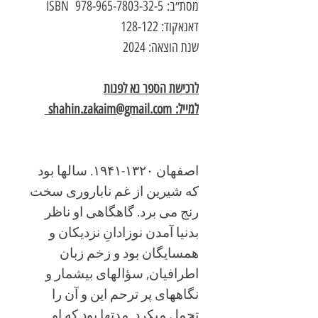
מסת״ב: 978-965-7803-32-5 ISBN
דאנאקוד: 128-122
שנת הוצאה: 2024
לרכישת הספר נא לפנות
למייל: shahin.zakaim@gmail.com
اصفهان ۱۳۲۰-۱۹۴۱. سالها بود
که شیرین از غم ناباروری سخت
رنج می برد. گاهگاهی او ناظر
بدنیا آمدن نوزادانِ نزدیکان و
همسایگان بود و زخم زبان
اطرافیان, سؤالهای بیشمار و
نگاههای پر ترحم این و آن را
تحمل میکرد. مدتها بود که او