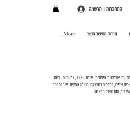
התחברות | הרשמה
תחרות הסיפור הקצר
More...
אביגיל פקלמן, סופרת, מלחינה, חוקרת עצמאית, שרה במקהלה ותרפיסטית במוסיקה, מומחית בעבודה עם אוכלוסיות מיוחדות. ילידת 1970, גבעתיים, וכיום, 
מתגוררת בתל־אביב – יפו. מגיל שלוש מלחינה שירים. מגיל שמונה, מלחינה שירי משוררים. בעלת שני תארים שניים, בתרפיה במוסיקה ובמנהל עסקים. שוחרת זמר 
עברי", הוא ספרה הראשון.