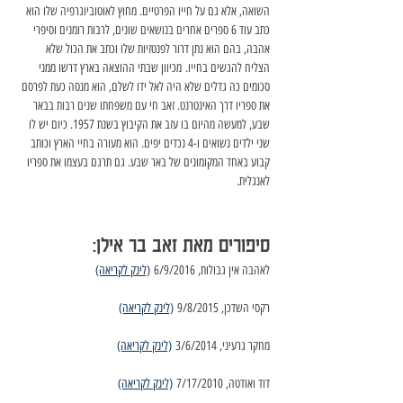
השואה, אלא גם על חייו הפרטיים. מחוץ לאוטוביוגרפיה שלו הוא 
כתב עוד 6 ספרים אחרים בנושאים שונים, לרבות רומנים וסיפרי 
אהבה, בהם הוא נתן דרור לפנטזיות שלו וכתב את הכול שלא 
הצליח להגשים בחייו. מכיוון שבתי ההוצאה בארץ דרשו ממני 
סכומים כה גדלים שלא היה לאל ידו לשלם, הוא מנסה כעת לפרסם 
את ספריו דרך האינטרנט. זאב חי עם משפחתו שנים רבות בבאר 
שבע, למעשה מהיום בו עזב את הקיבוץ בשנת 1957. כיום יש לו 
שני ילדים נשואים ו-4 נכדים יפים. הוא מעורה בחיי הארץ וכותב 
קבוע באחד המקומונים של באר שבע. גם תרגם בעצמו את ספריו 
לאנגלית.
סיפורים מאת זאב בר אילן:
לאהבה אין גבולות, 6/9/2016 
(לינק לקריאה)
רקסי השדכן, 9/8/2015 
(לינק לקריאה)
מחקר גרעיני, 3/6/2014 
(לינק לקריאה)
דוד ואודטה, 7/17/2010 
(לינק לקריאה)