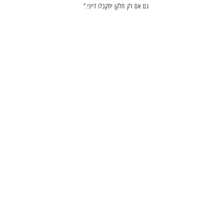
גם
אם
רק
חלקן
יתקבלו
דייני
."