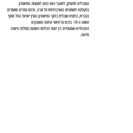
המובילים למשחק; לשעבר ראש החוג לאומנות התיאטרון 
בפקולטה לאומנויות באוניברסיטת תל אביב. פרסם ספרים ומאמרים 
בעברית, גרמנית ואנגלית בחקר התיאטרון בארץ ישראל החל מסוף 
המאה ה 19- בדגש על תיאור וניתוח המאבקים 
החברתיים-אומנותיים בין יוצאי הגלויות השונות במולדת הישנה 
חדשה.