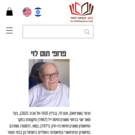
פרופ' תום לוי
פרופ' (אמריטוס), תום לוי, 
(ברלין 1935-תל אביב 2025), בעל 
תואר שני בבימוי מאוניברסיטת ייל (1967) ודוקטורט בחקר 
התיאטרון מאוניברסיטת ניו-יורק (1971); במאי, דרמטורג ומתרגם 
בתיאטרון הרפרטוארי ובתיאטרוני השוליים בישראל וכן בבתי הספר 