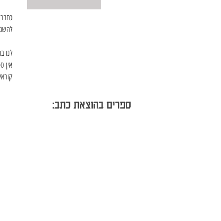
כחבר 
להשגת 
לנו
בה
אין
ספ
קוראי
ספרים בהוצאת כתב: