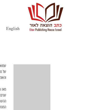
English
שמואל 
של סבי
והאומ
מאז ו
שנים ר
ההשרא
המטרה