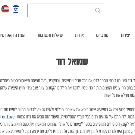
יצירות
מחברים
אודות
שאלות ותשובות
הסדרה האקדמית
שמואל דוד
דוד הינו בוגר בתי הספר לרפואה בתל אביב וירושלים, ובמקביל, בעל תפיסה תיאוסופיסטית ביסודה. 
בתם החיצונית והפנימית תוך כדי ניסיון ללמד את הילדים הקטנים ציור אגב גירוי חוש היצירה שלהם
נות ממלא את כל ישותו.
מתמיד פסע שמואל במשעול אשר ביטא את שאיפתו הבלתי נלאית להציע לבריות מתווה לחיים טובים 
בות, לרווחתם של אנשים רבים מכל רובדי האוכלוסייה. היעוד הזה הביא את בתו לכנותו  
dr.Love
 ו
ה לקובץ הסיפורים המופיעים בספר "ציפורים כלואות" שהמוטו המאפיין את כולם הוא מצוקות הגי
, כמובן היא לגרום לקורא להבין את מנגנון הסבל ולתת בידיו כלים, אם ירצה בכך, לחפש בעצמו את 