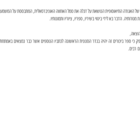
של האגודה התיאוסופית הנושאת על דגלה את סמל האחווה האוניברסאלית, המתבססת על המשמעות
מטרותיה. הדבר בא לידי ביטוי בשיריו, ספריו, ציוריו ותמונותיו. 
וצאה
, 
ק
כי
ספר
ביכורים
זה
יהיה
בגדר
הסנונית
הראשונה
לכתביו
הנוספים
אשר
כבר
נמצאים
באמתחתו
ם
רבים
.